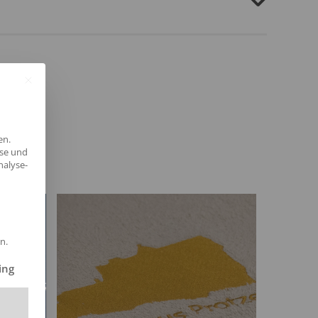
en.
yse und
nalyse-
n.
ilt werden kann. Die erste Service-Gruppe ist essenziell und kann 
ing