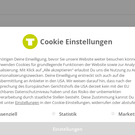
Cookie Einstellungen
nötigen Deine Einwilligung, bevor Sie unsere Website weiter besuchen könn
rwenden Cookies für grundlegende Funktionen der Website sowie zur Anal
alisierung. Mit Klick auf „Alle akzeptieren“ erlaubst Du uns die Nutzung zu A
rsonalisierungszwecken. Deine Einwilligung erstreckt sich auch auf die
bermittlung an Anbieter in den USA. Wir weisen darauf hin, dass nach der
prechung des Europäischen Gerichtshofs die USA derzeit kein mit der EU
ichbares Datenschutzniveau haben und das Risiko der unbemerkten
erarbeitung durch staatliche Stellen besteht.
Diese Zustimmung kannst Du
eit unter
Einstellungen
in den Cookie-Einstellungen, widerrufen oder abstufe
gt eine Liste der Service-Gruppen, für die eine Einwilligung erte
ssenziell
Statistik
Market
Einstellungen