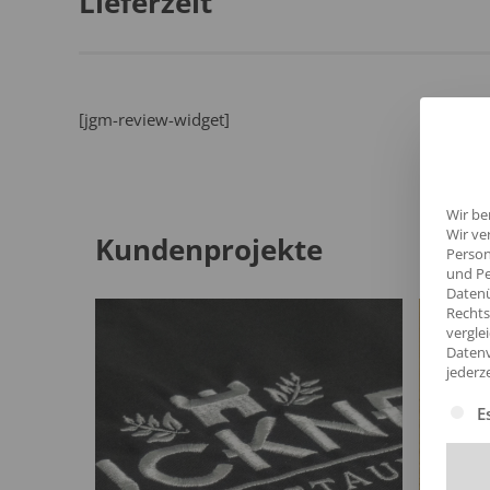
Lieferzeit
[jgm-review-widget]
Wir be
Wir ve
Kundenprojekte
Person
und Pe
Datenü
Rechts
vergle
Datenv
jederz
Es fol
E