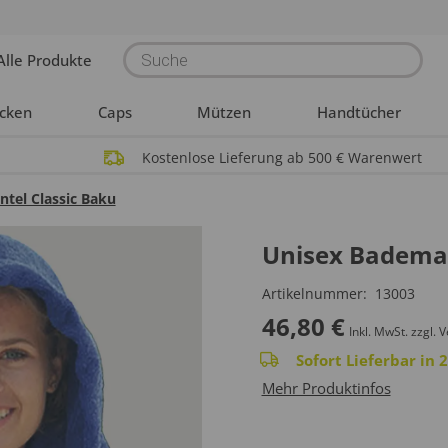
Products
Alle Produkte
search
acken
Caps
Mützen
Handtücher
Kostenlose Lieferung ab 500 € Warenwert
tel Classic Baku
Unisex Bademan
Artikelnummer:
13003
46,80
€
Inkl. MwSt.
zzgl. 
Sofort Lieferbar in
Mehr Produktinfos