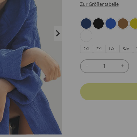
Zur Größentabelle
2XL
3XL
L/XL
S/M
-
+
Quantity