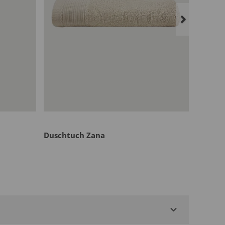
Duschtuch Zana
Flanell