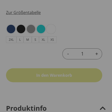
Zur Größentabelle
2XL
L
M
S
XL
XS
-
+
Quantity
In den Warenkorb
Produktinfo