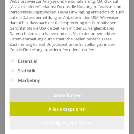
Website sowie zur Analyse und Personalisierung. Mit Klick auf
Größentabelle
„Alle akzeptieren“ erlaubst Du uns die Nutzung zu Analyse- und
Personalisierungszwecken. Deine Einwilligung erstreckt sich auch
auf die Datenübermittlung an Anbieter in den USA. Wir weisen
darauf hin, dass nach der Rechtsprechung des Europäischen
Gerichtshofs die USA derzeit kein mit der EU vergleichbares
Lieferzeit
Datenschutzniveau haben und das Risiko der unbemerkten
Datenverarbeitung durch staatliche Stellen besteht.
Diese
Zustimmung kannst Du jederzeit unter
Einstellungen
in den
Cookie-Einstellungen, widerrufen oder abstufen.
Es folgt eine Liste der Service-Gruppen, für die eine Ei
Essenziell
[jgm-review-widget]
Statistik
Marketing
Einstellungen
Kundenprojekte
Alles akzeptieren
Einwilligung speichern