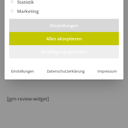
Statistik
Marketing
Einstellungen
Größentabelle
Alles akzeptieren
Einwilligung speichern
Lieferzeit
Einstellungen
Datenschutzerklärung
Impressum
[jgm-review-widget]