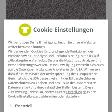
Cookie Einstellungen
Wir benötigen Deine Einwilligung, bevor Sie unsere Website
weiter besuchen können.
Sanfte Struktur
Wir verwenden Cookies für grundlegende Funktionen der
Website sowie zur Analyse und Personalisierung. Mit Klick auf
„Alle akzeptieren“ erlaubst Du uns die Nutzung zu Analyse- und
Die fein gewebte Oberfläche dieses Handtuchs
Personalisierungszwecken. Deine Einwilligung erstreckt sich auch
auf die Datenübermittlung an Anbieter in den USA. Wir weisen
überzeugt durch ihre außergewöhnlich weiche
darauf hin, dass nach der Rechtsprechung des Europäischen
Haptik und eine gleichmäßige, dichte Faserstruktur.
Gerichtshofs die USA derzeit kein mit der EU vergleichbares
Datenschutzniveau haben und das Risiko der unbemerkten
Hochwertiges Walkfrottier sorgt für exzellente
Datenverarbeitung durch staatliche Stellen besteht.
Diese
Feuchtigkeitsaufnahme und ein kuscheliges
Zustimmung kannst Du jederzeit unter
Einstellungen
in den
Cookie-Einstellungen, widerrufen oder abstufen.
Hautgefühl nach dem Duschen. Die leicht erhabene
Es folgt eine Liste der Service-Gruppen, für die eine Ei
Textur verleiht dem Stoff eine natürliche Tiefe und
Essenziell
macht das Handtuch zum stilvollen Blickfang.