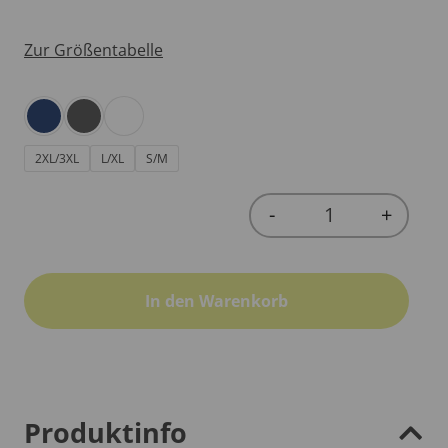
Zur Größentabelle
2XL/3XL
L/XL
S/M
-
+
Quantity
In den Warenkorb
Produktinfo