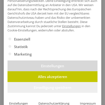
Personalisierungszwecken. Deine Einwilligung erstreckt sich auch
auf die Datenübermittlung an Anbieter in den USA. Wir weisen
darauf hin, dass nach der Rechtsprechung des Europäischen
Gerichtshofs die USA derzeit kein mit der EU vergleichbares
Datenschutzniveau haben und das Risiko der unbemerkten
Datenverarbeitung durch staatliche Stellen besteht.
Diese
Zustimmung kannst Du jederzeit unter
Einstellungen
in den
Cookie-Einstellungen, widerrufen oder abstufen.
Es folgt eine Liste der Service-Gruppen, für die eine Ei
Essenziell
Statistik
Marketing
Einstellungen
Bequemer Nackenbereich
Alles akzeptieren
Der weich gepolsterte Nackenbereich aus
Einwilligung speichern
gekämmter Bio-Baumwolle umhüllt dich sanft und
sorgt für ein luxuriöses Tragegefühl. Mit einer
praktischen Aufhängeschlaufe ausgestattet, bleibt
Einstellungen
Datenschutzerklärung
Impressum