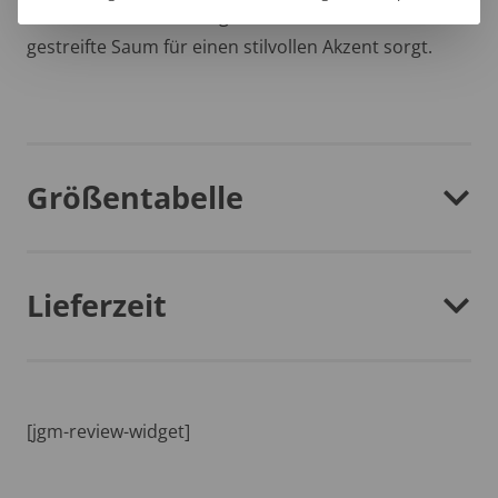
dein Bademantel stets griffbereit, während der
gestreifte Saum für einen stilvollen Akzent sorgt.
Größentabelle
Lieferzeit
[jgm-review-widget]