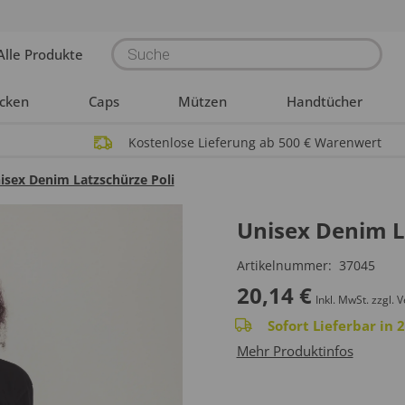
Products
Alle Produkte
search
acken
Caps
Mützen
Handtücher
Kostenlose Lieferung ab 500 € Warenwert
isex Denim Latzschürze Poli
Unisex Denim L
Artikelnummer:
37045
20,14
€
Inkl. MwSt.
zzgl. 
Sofort Lieferbar in
Mehr Produktinfos