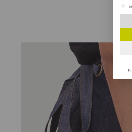
Es fol
E
Ei