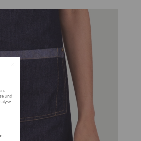
en.
yse und
nalyse-
n.