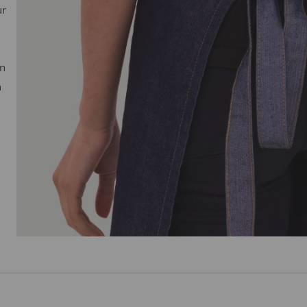
ur
en
n