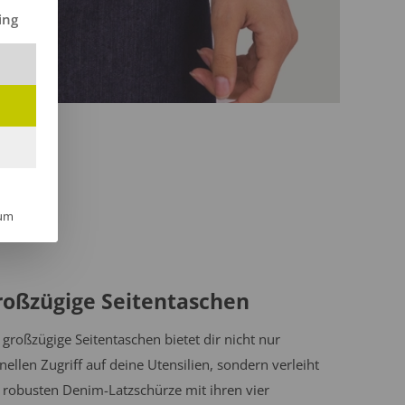
ilt werden kann. Die erste Service-Gruppe ist essenziell und kann 
ing
um
roßzügige Seitentaschen
 großzügige Seitentaschen bietet dir nicht nur
nellen Zugriff auf deine Utensilien, sondern verleiht
 robusten Denim-Latzschürze mit ihren vier