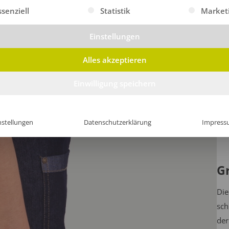
gt eine Liste der Service-Gruppen, für die eine Einwilligung erte
ssenziell
Statistik
Market
Einstellungen
Alles akzeptieren
Einwilligung speichern
nstellungen
Datenschutzerklärung
Impress
G
Die
sch
der