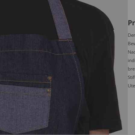
Pr
Der
Bew
Nac
ind
bre
Sti
Ute