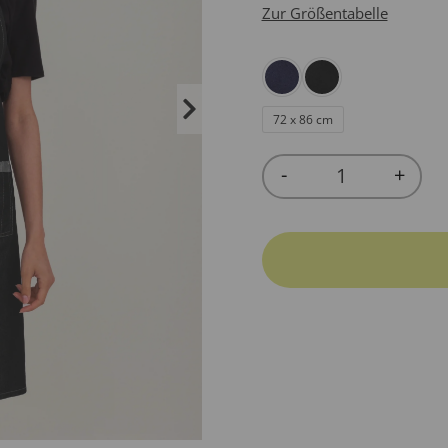
Zur Größentabelle
72 x 86 cm
-
+
Quantity