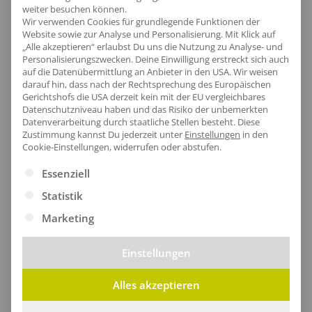
weiter besuchen können.
Produktinfo
Wir verwenden Cookies für grundlegende Funktionen der
Website sowie zur Analyse und Personalisierung. Mit Klick auf
„Alle akzeptieren“ erlaubst Du uns die Nutzung zu Analyse- und
Personalisierungszwecken. Deine Einwilligung erstreckt sich auch
auf die Datenübermittlung an Anbieter in den USA. Wir weisen
Artikel-Nr.:
NER61001
darauf hin, dass nach der Rechtsprechung des Europäischen
Geschlecht:
Unisex
Gerichtshofs die USA derzeit kein mit der EU vergleichbares
Datenschutzniveau haben und das Risiko der unbemerkten
Armlänge:
Kurzarm
Datenverarbeitung durch staatliche Stellen besteht.
Diese
Obermaterial:
100% Polyester
Zustimmung kannst Du jederzeit unter
Einstellungen
in den
Cookie-Einstellungen, widerrufen oder abstufen.
Grammatur:
155 g/m²
Es folgt eine Liste der Service-Gruppen, für die eine Ei
Pflegehinweis:
40 °C waschbar|Bügeln
Essenziell
erlaubt|Trockner geeignet
Statistik
Zertifikate
: EU Ecolabel|Faire
Marketing
Arbeitsbedingungen|Oeko-Tex 100|Recycelter
Polyester|SA8000
Einstellungen
Alles akzeptieren