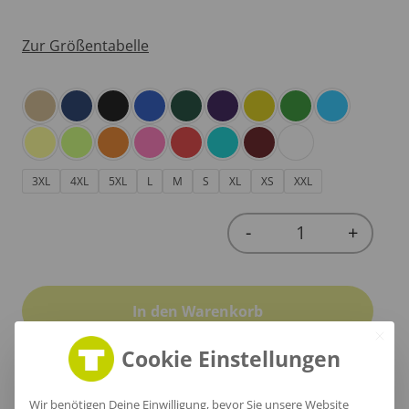
Zur Größentabelle
3XL
4XL
5XL
L
M
S
XL
XS
XXL
-
+
Quantity
In den Warenkorb
Cookie Einstellungen
Wir benötigen Deine Einwilligung, bevor Sie unsere Website