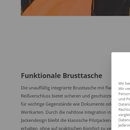
Funktionale Brusttasche
Wir be
Die unauffällig integrierte Brusttasche mit flach liege
Wir ve
Person
Reißverschluss bietet sicheren und geschützten Staur
und Pe
für wichtige Gegenstände wie Dokumente oder
Datenü
Rechts
Wertkarten. Durch die nahtlose Integration ins
vergle
Jackendesign bleibt die klassische Pilotjacken-Silhouet
Datenv
jederz
erhalten, ohne auf praktischen Komfort zu verzichten.