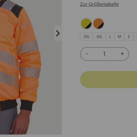
Zur Größentabelle
2XL
3XL
L
M
S
-
+
Quantity