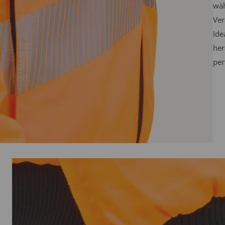
wäh
Ver
Ide
her
per