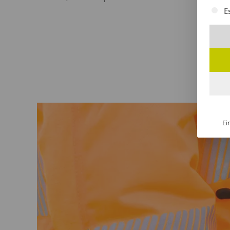
Es fol
E
Ei