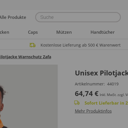
Products
Alle Produkte
search
acken
Caps
Mützen
Handtücher
Kostenlose Lieferung ab 500 € Warenwert
ilotjacke Warnschutz Zafa
Unisex Pilotja
Artikelnummer:
44019
64,74
€
Inkl. MwSt.
zzgl. 
Sofort Lieferbar in
Mehr Produktinfos