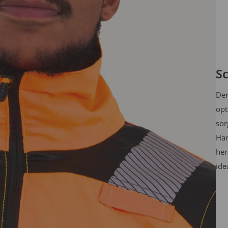
S
Der
opt
sor
Han
her
ide