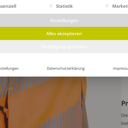
gt eine Liste der Service-Gruppen, für die eine Einwilligung erte
ssenziell
Statistik
Market
Einstellungen
Alles akzeptieren
Einwilligung speichern
nstellungen
Datenschutzerklärung
Impress
Pr
Die
bie