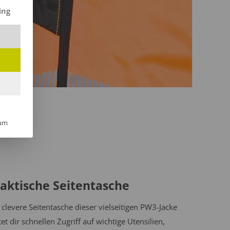
ilt werden kann. Die erste Service-Gruppe ist essenziell und kann 
ing
um
aktische Seitentasche
 clevere Seitentasche dieser vielseitigen PW3-Jacke
tet dir schnellen Zugriff auf wichtige Utensilien,