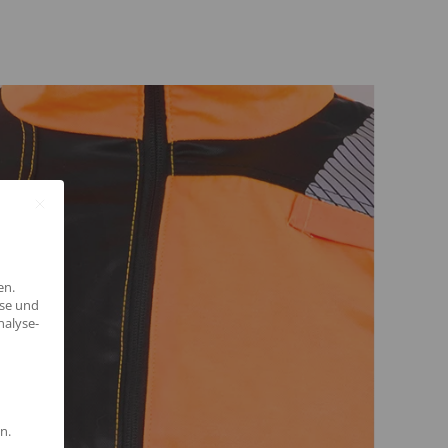
en.
yse und
nalyse-
n.