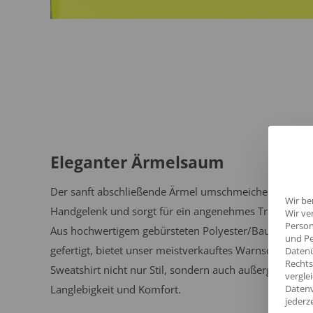
Eleganter Ärmelsaum
Der sanft abschließende Ärmel umschmeichelt dein
Wir be
Handgelenk und sorgt für ein angenehmes Tragegefühl
Wir ve
Person
Aus hochwertigem gebürsteten Polyester/Baumwolle
und Pe
gefertigt, bietet unser meistverkauftes Warnschutz-
Datenü
Rechts
Sweatshirt nicht nur Stil, sondern auch außergewöhnli
vergle
Langlebigkeit und Komfort.
Datenv
jederz