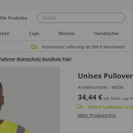
Products
Alle Produkte
search
acken
Caps
Mützen
Handtücher
Kostenlose Lieferung ab 500 € Warenwert
Pullover Warnschutz Rundhals Paki
Unisex Pullove
Artikelnummer:
46004
34,44
€
Inkl. MwSt.
zzgl. 
Sofort Lieferbar in
Mehr Produktinfos