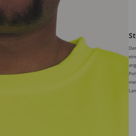
St
Der
ein
ang
Pol
mei
Lan