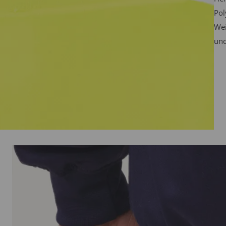
Pol
Wei
und