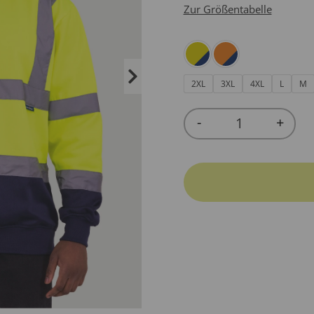
Zur Größentabelle
2XL
3XL
4XL
L
M
-
+
Quantity