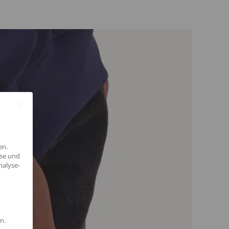
en.
yse und
nalyse-
n.