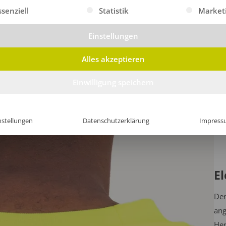
gt eine Liste der Service-Gruppen, für die eine Einwilligung erte
ssenziell
Statistik
Market
Einstellungen
Alles akzeptieren
Einwilligung speichern
nstellungen
Datenschutzerklärung
Impress
E
Der
ang
Her