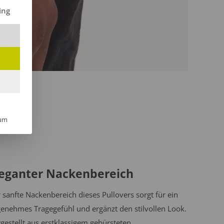
ilt werden kann. Die erste Service-Gruppe ist essenziell und kann 
ing
um
leganter Nackenbereich
 sanfte Nackenbereich dieses Pullovers sorgt für ein
enehmes Tragegefühl und ergänzt den stilvollen Look.
gestellt aus erstklassigem gebürsteten