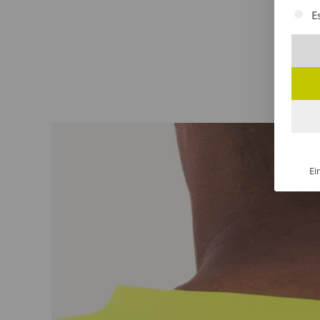
Es fol
E
Ei