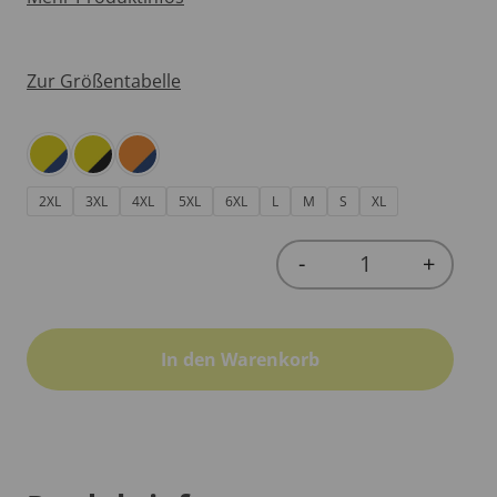
Zur Größentabelle
2XL
3XL
4XL
5XL
6XL
L
M
S
XL
-
+
Quantity
In den Warenkorb