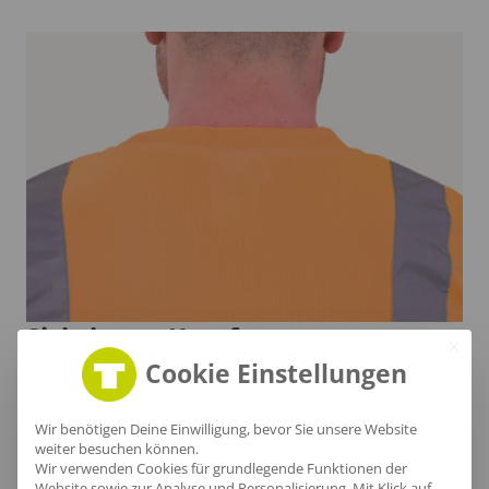
Sichtbarer Komfort
Cookie Einstellungen
Der Nackenbereich dieses zweifarbigen T-Shirts
garantiert nicht nur eine optimale Passform,
Wir benötigen Deine Einwilligung, bevor Sie unsere Website
sondern auch Bewegungsfreiheit in jeder
weiter besuchen können.
Wir verwenden Cookies für grundlegende Funktionen der
Arbeitslage. Das integrierte Reflexband sorgt dabei
Website sowie zur Analyse und Personalisierung. Mit Klick auf