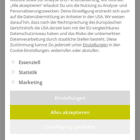
für höchste Sichtbarkeit und Sicherheit, egal wo du
„Alle akzeptieren“ erlaubst Du uns die Nutzung zu Analyse- und
Personalisierungszwecken. Deine Einwilligung erstreckt sich auch
dich befindest.
auf die Datenübermittlung an Anbieter in den USA. Wir weisen
darauf hin, dass nach der Rechtsprechung des Europäischen
Gerichtshofs die USA derzeit kein mit der EU vergleichbares
Datenschutzniveau haben und das Risiko der unbemerkten
Datenverarbeitung durch staatliche Stellen besteht.
Diese
Zustimmung kannst Du jederzeit unter
Einstellungen
in den
Cookie-Einstellungen, widerrufen oder abstufen.
Es folgt eine Liste der Service-Gruppen, für die eine Ei
Essenziell
Statistik
Marketing
Einstellungen
Alles akzeptieren
Praktischer Saum
Einwilligung speichern
Der untere Saum des T-Shirts sorgt für optimale