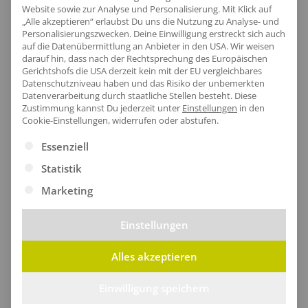
Website sowie zur Analyse und Personalisierung. Mit Klick auf
Komfort dank des atmungsaktiven Gewebes. Ideal
„Alle akzeptieren“ erlaubst Du uns die Nutzung zu Analyse- und
für ein professionelles Erscheinungsbild und perfekt
Personalisierungszwecken. Deine Einwilligung erstreckt sich auch
auf die Datenübermittlung an Anbieter in den USA. Wir weisen
für Firmen-Branding.
darauf hin, dass nach der Rechtsprechung des Europäischen
Gerichtshofs die USA derzeit kein mit der EU vergleichbares
Datenschutzniveau haben und das Risiko der unbemerkten
Datenverarbeitung durch staatliche Stellen besteht.
Diese
Zustimmung kannst Du jederzeit unter
Einstellungen
in den
Cookie-Einstellungen, widerrufen oder abstufen.
Es folgt eine Liste der Service-Gruppen, für die eine Ei
Essenziell
Statistik
Marketing
Einstellungen
Alles akzeptieren
Eleganter Saum
Einwilligung speichern