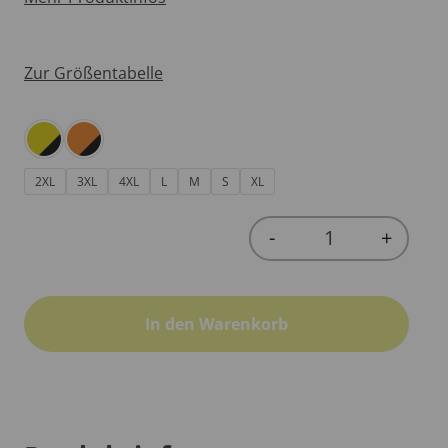
Zur Größentabelle
2XL
3XL
4XL
L
M
S
XL
-
+
Quantity
In den Warenkorb