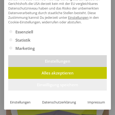
Gerichtshofs die USA derzeit kein mit der EU vergleichbares
Datenschutzniveau haben und das Risiko der unbemerkten
Datenverarbeitung durch staatliche Stellen besteht.
Diese
Zustimmung kannst Du jederzeit unter
Einstellungen
in den
Cookie-Einstellungen, widerrufen oder abstufen.
Es folgt eine Liste der Service-Gruppen, für die eine Ei
Essenziell
Statistik
Angenehmer Nackenbereich
Marketing
Der Nackenbereich der Warnweste bietet nicht nur
Einstellungen
optimalen Schutz, sondern ist auch aus
Alles akzeptieren
wasserdichtem und atmungsaktivem Polyester
gefertigt, das höchsten Komfort und Sicherheit
Einwilligung speichern
gewährleistet.
Einstellungen
Datenschutzerklärung
Impressum