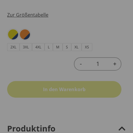
Zur Größentabelle
2XL
3XL
4XL
L
M
S
XL
XS
-
+
Quantity
In den Warenkorb
Produktinfo