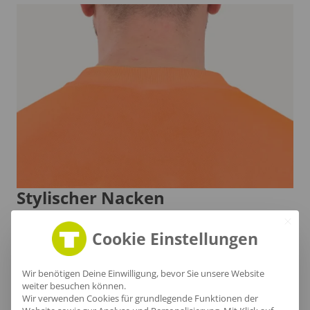
Stylischer Nacken
Der Nackenbereich dieses T-Shirts verbindet hohen
Cookie Einstellungen
Komfort mit einem modernen Look, während das
zweifarbige Design und das Colour-Blocking für
Wir benötigen Deine Einwilligung, bevor Sie unsere Website
einen frischen Akzent sorgen. Genieße die
weiter besuchen können.
Wir verwenden Cookies für grundlegende Funktionen der
pflegeleichte Qualität, die dir ein angenehmes