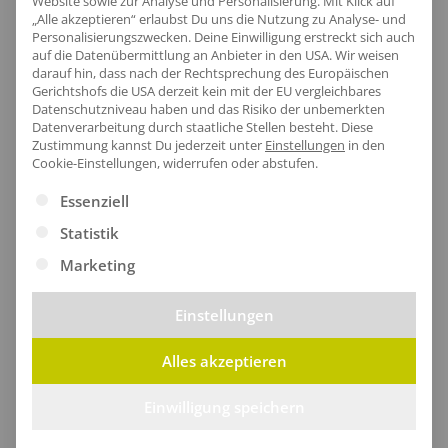
Website sowie zur Analyse und Personalisierung. Mit Klick auf
Tragegefühl schenkt.
„Alle akzeptieren“ erlaubst Du uns die Nutzung zu Analyse- und
Personalisierungszwecken. Deine Einwilligung erstreckt sich auch
auf die Datenübermittlung an Anbieter in den USA. Wir weisen
darauf hin, dass nach der Rechtsprechung des Europäischen
Gerichtshofs die USA derzeit kein mit der EU vergleichbares
Datenschutzniveau haben und das Risiko der unbemerkten
Datenverarbeitung durch staatliche Stellen besteht.
Diese
Zustimmung kannst Du jederzeit unter
Einstellungen
in den
Cookie-Einstellungen, widerrufen oder abstufen.
Es folgt eine Liste der Service-Gruppen, für die eine Ei
Essenziell
Statistik
Marketing
Einstellungen
Stilvoller Saum
Alles akzeptieren
Der raffinierte untere Saum des T-Shirts sorgt nicht
Einwilligung speichern
nur für einen lässigen Look, sondern bietet auch den