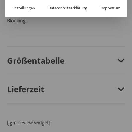
hohen Komfort und die Pflegeleichtigkeit, die du dir
Einstellungen
Datenschutzerklärung
Impressum
wünscht perfekt ergänzt durch das trendige Colour-
Blocking.
Größentabelle
Lieferzeit
[jgm-review-widget]