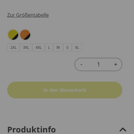
Zur Größentabelle
2XL
3XL
4XL
L
M
S
XL
-
+
Quantity
In den Warenkorb
Produktinfo