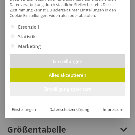
Datenverarbeitung durch staatliche Stellen besteht.
Diese
Zustimmung kannst Du jederzeit unter
Einstellungen
in den
Cookie-Einstellungen, widerrufen oder abstufen.
Es folgt eine Liste der Service-Gruppen, für die eine Ei
Essenziell
Statistik
Marketing
Robuster Saum
Einstellungen
Der untere Saum des T-Shirts bietet nicht nur einen
Alles akzeptieren
modernen Look, sondern sorgt auch für ultimativen
Komfort durch das atmungsaktive Gewebe.
Einwilligung speichern
Einstellungen
Datenschutzerklärung
Impressum
Größentabelle