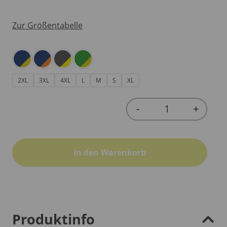
Zur Größentabelle
2XL
3XL
4XL
L
M
S
XL
-
+
Quantity
In den Warenkorb
Produktinfo