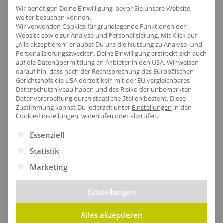
Wir benötigen Deine Einwilligung, bevor Sie unsere Website
Komfort und Sicherheit bieten. Ideal für alle, die
weiter besuchen können.
Wert auf Sichtbarkeit und Schutz legen, erfüllt dieser
Wir verwenden Cookies für grundlegende Funktionen der
Website sowie zur Analyse und Personalisierung. Mit Klick auf
Zip-Pullover die EU-Zertifizierungen nach EN ISO
„Alle akzeptieren“ erlaubst Du uns die Nutzung zu Analyse- und
13688:2013 und EN ISO 20471:2013/A1:201
Personalisierungszwecken. Deine Einwilligung erstreckt sich auch
auf die Datenübermittlung an Anbieter in den USA. Wir weisen
darauf hin, dass nach der Rechtsprechung des Europäischen
Gerichtshofs die USA derzeit kein mit der EU vergleichbares
Datenschutzniveau haben und das Risiko der unbemerkten
Datenverarbeitung durch staatliche Stellen besteht.
Diese
Zustimmung kannst Du jederzeit unter
Einstellungen
in den
Cookie-Einstellungen, widerrufen oder abstufen.
Es folgt eine Liste der Service-Gruppen, für die eine Ei
Essenziell
Statistik
Marketing
Einstellungen
Alles akzeptieren
Verstärkter Saum