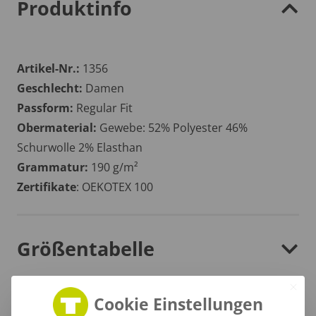
Produktinfo
Artikel-Nr.:
1356
Geschlecht:
Damen
Passform:
Regular Fit
Obermaterial:
Gewebe: 52% Polyester 46%
Schurwolle 2% Elasthan
Grammatur:
190 g/m²
Zertifikate
: OEKOTEX 100
Größentabelle
Cookie Einstellungen