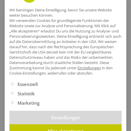
Lieferzeit
Wir benötigen Deine Einwilligung, bevor Sie unsere Website
weiter besuchen können.
Wir verwenden Cookies für grundlegende Funktionen der
Website sowie zur Analyse und Personalisierung. Mit Klick auf
„Alle akzeptieren“ erlaubst Du uns die Nutzung zu Analyse- und
[jgm-review-widget]
Personalisierungszwecken. Deine Einwilligung erstreckt sich auch
auf die Datenübermittlung an Anbieter in den USA. Wir weisen
darauf hin, dass nach der Rechtsprechung des Europäischen
Gerichtshofs die USA derzeit kein mit der EU vergleichbares
Datenschutzniveau haben und das Risiko der unbemerkten
Datenverarbeitung durch staatliche Stellen besteht.
Diese
Kundenprojekte
Zustimmung kannst Du jederzeit unter
Einstellungen
in den
Cookie-Einstellungen, widerrufen oder abstufen.
Es folgt eine Liste der Service-Gruppen, für die eine Ei
Essenziell
Kombi Produkte
Statistik
Marketing
Einstellungen
Alles akzeptieren