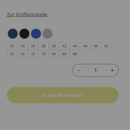
Zur Größentabelle
32
34
36
38
40
42
44
46
48
50
52
54
72
76
80
84
88
-
+
Quantity
In den Warenkorb