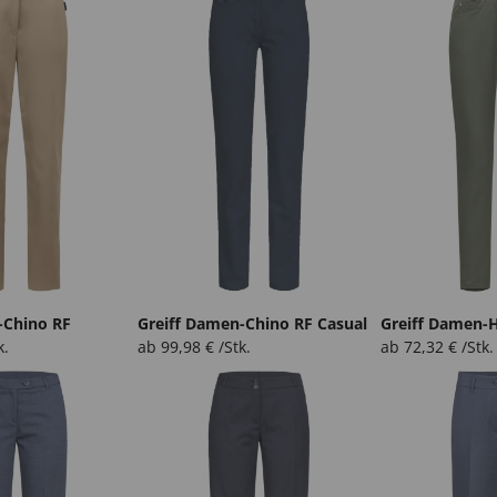
-Chino RF
Greiff Damen-Chino RF Casual
Greiff Damen-H
k.
ab
99,98
€
/Stk.
ab
72,32
€
/Stk.