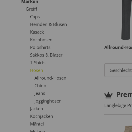
Marken
Greiff
Caps
Hemden & Blusen
Kasack
Kochhosen
Poloshirts
Allround-H
Sakkos & Blazer
T-Shirts
Hosen
Allround-Hosen
Chino
Pre
Jeans
Jogginghosen
Langlebige Pr
Jacken
Kochjacken
Mäntel
Mützen