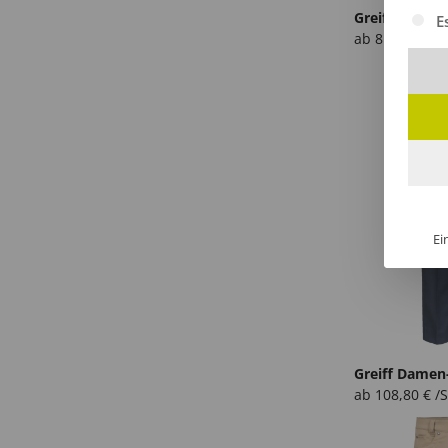
Es fol
E
ab
81,85
€
/St
Ei
ab
108,80
€
/S