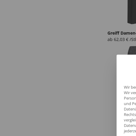
Greiff Damen
ab
62,03
€
/St
Wir be
Wir ve
Person
und Pe
Datenü
Rechts
vergle
Datenv
jederz