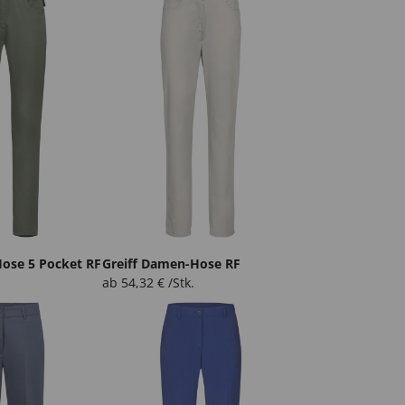
ose 5 Pocket RF
Greiff Damen-Hose RF
ab
54,32
€
/Stk.