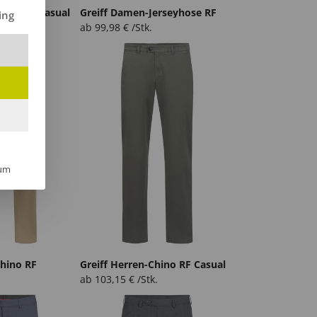
ilt werden kann. Die erste Service-Gruppe ist essenziell und kann 
eans RF Casual
Greiff Damen-Jerseyhose RF
ing
ab
99,98
€
/Stk.
um
Chino RF
Greiff Herren-Chino RF Casual
ab
103,15
€
/Stk.