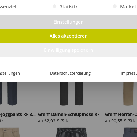
gt eine Liste der Service-Gruppen, für die eine Einwilligung erte
Greiff Damen-Jeans denimopt. RF
Greiff Damen-Jeans RF Care
Greiff Damen-J
ssenziell
Statistik
Market
k.
ab
56,27
€
/Stk.
ab
86,75
€
/Stk.
Einstellungen
Alles akzeptieren
Einwilligung speichern
nstellungen
Datenschutzerklärung
Impress
Greiff Damen-Joggpants RF 37.5
Greiff Damen-Schlupfhose RF
Greiff Herren-
tk.
ab
62,03
€
/Stk.
ab
90,55
€
/Stk.