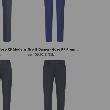
Hose RF Modern
Greiff Damen-Hose RF Premium
.
ab
106,92
€
/Stk.