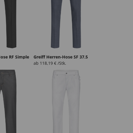
Hose RF Simple
Greiff Herren-Hose SF 37.5
ab
118,19
€
/Stk.