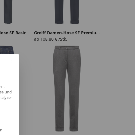
ose SF Basic
Greiff Damen-Hose SF Premium
ab
108,80
€
/Stk.
en.
yse und
nalyse-
n.