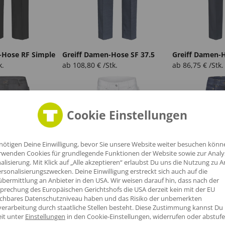
-Hose RF Simple
Greiff Damen-Hose SF 37.5
Greiff Damen-H
k.
ab
108,80
€
/Stk.
ab
86,75
€
/Stk.
Cookie Einstellungen
nötigen Deine Einwilligung, bevor Sie unsere Website weiter besuchen könn
rwenden Cookies für grundlegende Funktionen der Website sowie zur Anal
alisierung. Mit Klick auf „Alle akzeptieren“ erlaubst Du uns die Nutzung zu A
rsonalisierungszwecken. Deine Einwilligung erstreckt sich auch auf die
bermittlung an Anbieter in den USA. Wir weisen darauf hin, dass nach der
prechung des Europäischen Gerichtshofs die USA derzeit kein mit der EU
ichbares Datenschutzniveau haben und das Risiko der unbemerkten
erarbeitung durch staatliche Stellen besteht.
Diese Zustimmung kannst Du
eit unter
Einstellungen
in den Cookie-Einstellungen, widerrufen oder abstufe