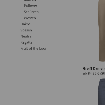
Pullover
Schürzen
Westen
Hakro
Vossen
Neutral
Regatta
Fruit of the Loom
Greiff Damen
ab
84,85
€
/St