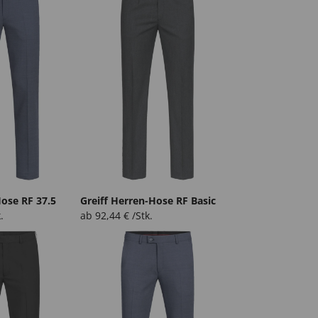
Hose RF 37.5
Greiff Herren-Hose RF Basic
.
ab
92,44
€
/Stk.