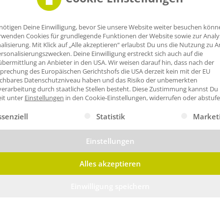
nötigen Deine Einwilligung, bevor Sie unsere Website weiter besuchen könn
rwenden Cookies für grundlegende Funktionen der Website sowie zur Anal
alisierung. Mit Klick auf „Alle akzeptieren“ erlaubst Du uns die Nutzung zu A
rsonalisierungszwecken. Deine Einwilligung erstreckt sich auch auf die
bermittlung an Anbieter in den USA. Wir weisen darauf hin, dass nach der
prechung des Europäischen Gerichtshofs die USA derzeit kein mit der EU
ichbares Datenschutzniveau haben und das Risiko der unbemerkten
erarbeitung durch staatliche Stellen besteht.
Diese Zustimmung kannst Du
eit unter
Einstellungen
in den Cookie-Einstellungen, widerrufen oder abstufe
gt eine Liste der Service-Gruppen, für die eine Einwilligung erte
ssenziell
Statistik
Market
Einstellungen
Alles akzeptieren
Einwilligung speichern