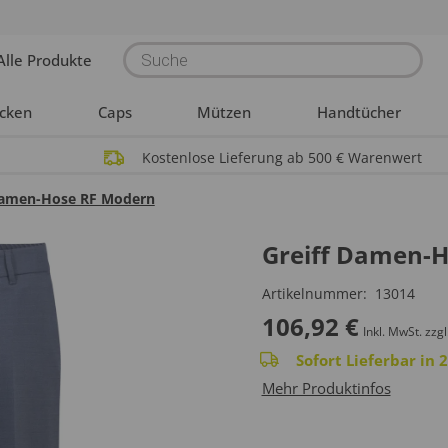
Products
Alle Produkte
search
acken
Caps
Mützen
Handtücher
Kostenlose Lieferung ab 500 € Warenwert
Damen-Hose RF Modern
Greiff Damen-
Artikelnummer:
13014
106,92
€
Inkl. MwSt.
zzgl
Sofort Lieferbar in
Mehr Produktinfos