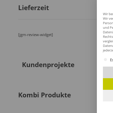
Lieferzeit
Wir be
Wir ve
Person
und Pe
Datenü
[jgm-review-widget]
Rechts
vergle
Datenv
jederz
Es fol
E
Kundenprojekte
Kombi Produkte