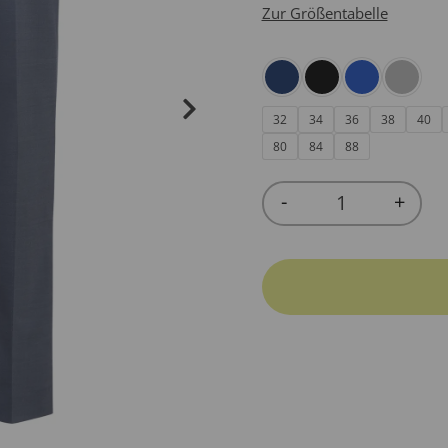
Zur Größentabelle
32
34
36
38
40
80
84
88
-
+
Quantity