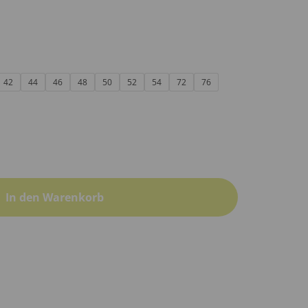
42
44
46
48
50
52
54
72
76
In den Warenkorb