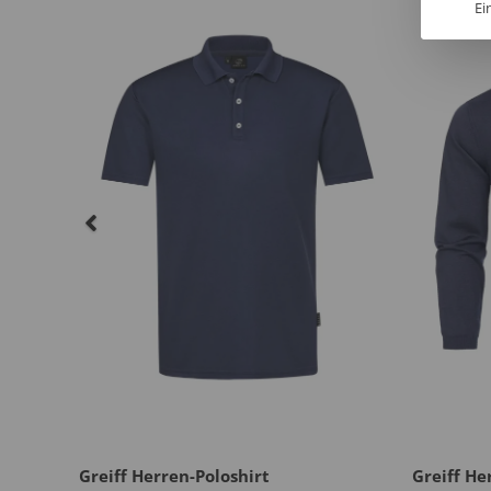
Ei
al
Greiff Herren-Poloshirt
Greiff He