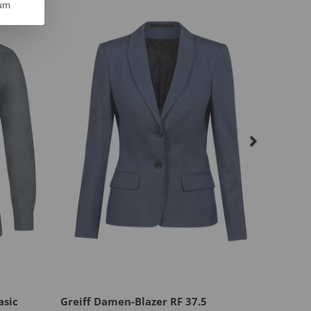
um
asic
Greiff Damen-Blazer RF 37.5
Greiff 