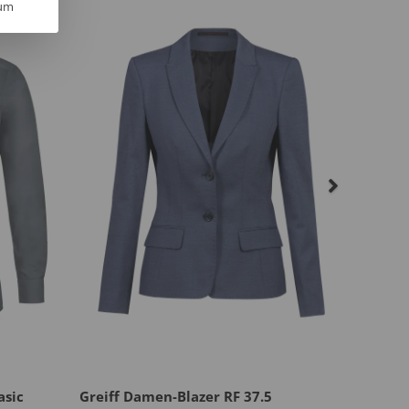
um
asic
Greiff Damen-Blazer RF 37.5
Greiff 