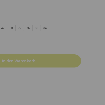
42
68
72
76
80
84
In den Warenkorb