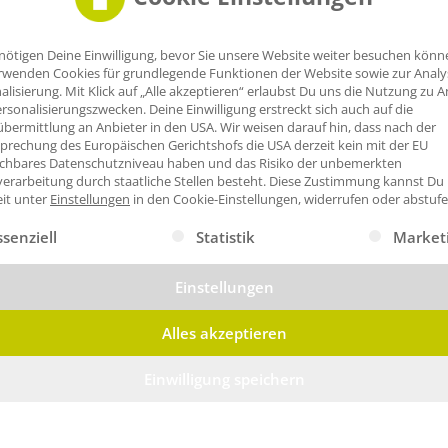
nötigen Deine Einwilligung, bevor Sie unsere Website weiter besuchen könn
rwenden Cookies für grundlegende Funktionen der Website sowie zur Anal
alisierung. Mit Klick auf „Alle akzeptieren“ erlaubst Du uns die Nutzung zu A
rsonalisierungszwecken. Deine Einwilligung erstreckt sich auch auf die
bermittlung an Anbieter in den USA. Wir weisen darauf hin, dass nach der
prechung des Europäischen Gerichtshofs die USA derzeit kein mit der EU
ichbares Datenschutzniveau haben und das Risiko der unbemerkten
erarbeitung durch staatliche Stellen besteht.
Diese Zustimmung kannst Du
eit unter
Einstellungen
in den Cookie-Einstellungen, widerrufen oder abstufe
gt eine Liste der Service-Gruppen, für die eine Einwilligung erte
ssenziell
Statistik
Market
Einstellungen
Alles akzeptieren
Einwilligung speichern