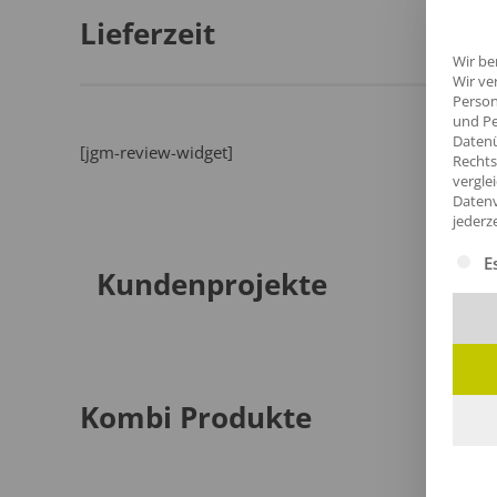
Lieferzeit
Wir be
Wir ve
Person
und Pe
Datenü
[jgm-review-widget]
Rechts
vergle
Datenv
jederz
Es fol
E
Kundenprojekte
Kombi Produkte