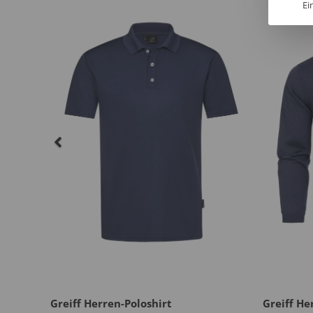
Ei
al
Greiff Herren-Poloshirt
Greiff He