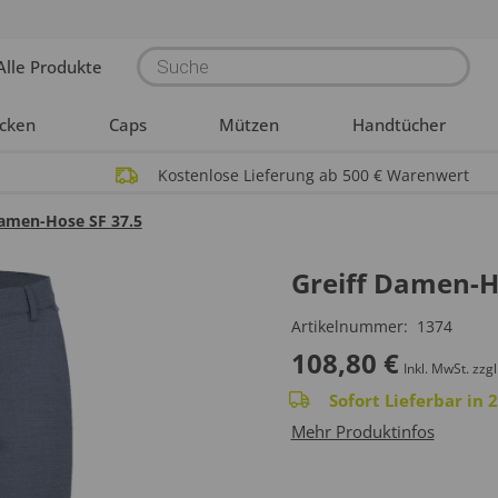
Products
Alle Produkte
search
acken
Caps
Mützen
Handtücher
Kostenlose Lieferung ab 500 € Warenwert
Damen-Hose SF 37.5
Greiff Damen-H
Artikelnummer:
1374
108,80
€
Inkl. MwSt.
zzgl
Sofort Lieferbar in
Mehr Produktinfos