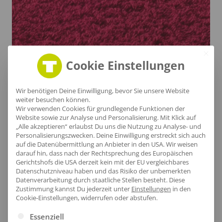
Cookie Einstellungen
Wir benötigen Deine Einwilligung, bevor Sie unsere Website
weiter besuchen können.
Wir verwenden Cookies für grundlegende Funktionen der
Sanfte Struktur
Website sowie zur Analyse und Personalisierung. Mit Klick auf
„Alle akzeptieren“ erlaubst Du uns die Nutzung zu Analyse- und
Personalisierungszwecken. Deine Einwilligung erstreckt sich auch
Die fein gewebte Oberfläche dieses Handtuchs
auf die Datenübermittlung an Anbieter in den USA. Wir weisen
überzeugt durch ihre außergewöhnlich weiche
darauf hin, dass nach der Rechtsprechung des Europäischen
Gerichtshofs die USA derzeit kein mit der EU vergleichbares
Haptik und eine gleichmäßige, dichte Faserstruktur.
Datenschutzniveau haben und das Risiko der unbemerkten
Hochwertiges Walkfrottier sorgt für exzellente
Datenverarbeitung durch staatliche Stellen besteht.
Diese
Zustimmung kannst Du jederzeit unter
Einstellungen
in den
Feuchtigkeitsaufnahme und ein kuscheliges
Cookie-Einstellungen, widerrufen oder abstufen.
Hautgefühl nach dem Duschen. Die leicht erhabene
Es folgt eine Liste der Service-Gruppen, für die eine Ei
Essenziell
Textur verleiht dem Stoff eine natürliche Tiefe und