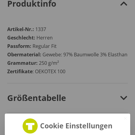
Produktinfo
Artikel-Nr.:
1337
Geschlecht:
Herren
Passform:
Regular Fit
Obermaterial:
Gewebe: 97% Baumwolle 3% Elasthan
Grammatur:
250 g/m²
Zertifikate
: OEKOTEX 100
Größentabelle
Cookie Einstellungen
Lieferzeit