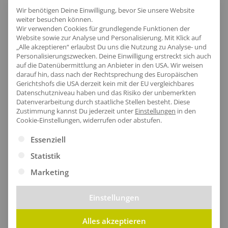
Wir benötigen Deine Einwilligung, bevor Sie unsere Website
weiter besuchen können.
Wir verwenden Cookies für grundlegende Funktionen der
Website sowie zur Analyse und Personalisierung. Mit Klick auf
[jgm-review-widget]
„Alle akzeptieren“ erlaubst Du uns die Nutzung zu Analyse- und
Personalisierungszwecken. Deine Einwilligung erstreckt sich auch
auf die Datenübermittlung an Anbieter in den USA. Wir weisen
darauf hin, dass nach der Rechtsprechung des Europäischen
Gerichtshofs die USA derzeit kein mit der EU vergleichbares
Datenschutzniveau haben und das Risiko der unbemerkten
Datenverarbeitung durch staatliche Stellen besteht.
Diese
Kundenprojekte
Zustimmung kannst Du jederzeit unter
Einstellungen
in den
Cookie-Einstellungen, widerrufen oder abstufen.
Es folgt eine Liste der Service-Gruppen, für die eine Ei
Essenziell
Kombi Produkte
Statistik
Marketing
Einstellungen
Alles akzeptieren