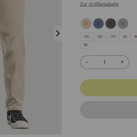
Zur Größentabelle
102
106
110
44
4
98
-
+
Quantity