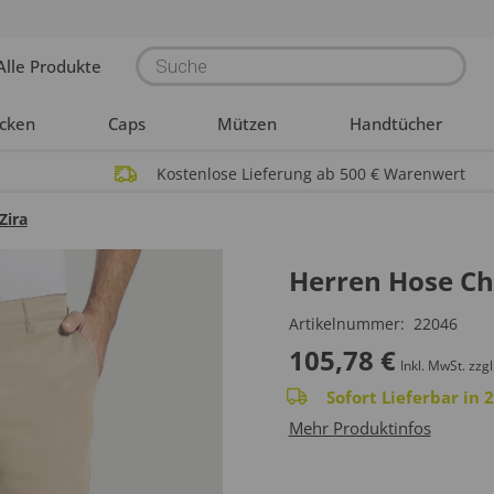
Products
Alle Produkte
search
acken
Caps
Mützen
Handtücher
Kostenlose Lieferung ab 500 € Warenwert
Zira
Herren Hose Ch
Artikelnummer:
22046
105,78
€
Inkl. MwSt.
zzgl
Sofort Lieferbar in
Mehr Produktinfos