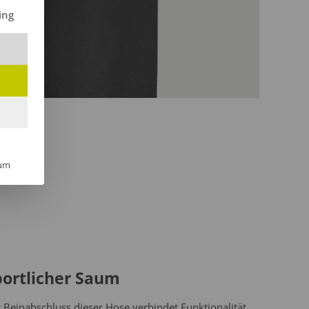
ilt werden kann. Die erste Service-Gruppe ist essenziell und kann 
ing
um
portlicher Saum
 Beinabschluss dieser Hose verbindet Funktionalität