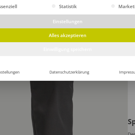
gt eine Liste der Service-Gruppen, für die eine Einwilligung erte
ssenziell
Statistik
Market
Einstellungen
Alles akzeptieren
Einwilligung speichern
nstellungen
Datenschutzerklärung
Impress
S
Der