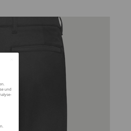
en.
yse und
nalyse-
n.