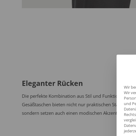
Eleganter Rücken
Wir be
Wir ve
Die perfekte Kombination aus Stil und Funktionalität: 
Person
und Pe
Gesäßtaschen bieten nicht nur praktischen Stauraum,
Datenü
sondern setzen auch einen modischen Akzent.
Rechts
vergle
Datenv
jederz