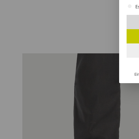
Es fol
E
Ei