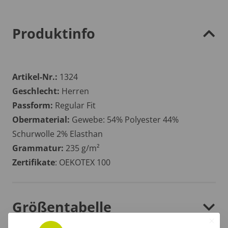
Produktinfo
Artikel-Nr.:
1324
Geschlecht:
Herren
Passform:
Regular Fit
Obermaterial:
Gewebe: 54% Polyester 44%
Schurwolle 2% Elasthan
Grammatur:
235 g/m²
Zertifikate
: OEKOTEX 100
Größentabelle