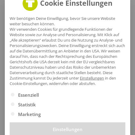
Cookie Einstellungen
Lieferzeit
Wir benötigen Deine Einwilligung, bevor Sie unsere Website
weiter besuchen können.
Wir verwenden Cookies für grundlegende Funktionen der
Website sowie zur Analyse und Personalisierung. Mit Klick auf
„Alle akzeptieren“ erlaubst Du uns die Nutzung zu Analyse- und
Personalisierungszwecken. Deine Einwilligung erstreckt sich auch
[jgm-review-widget]
auf die Datenübermittlung an Anbieter in den USA. Wir weisen
darauf hin, dass nach der Rechtsprechung des Europäischen
Gerichtshofs die USA derzeit kein mit der EU vergleichbares
Datenschutzniveau haben und das Risiko der unbemerkten
Datenverarbeitung durch staatliche Stellen besteht.
Diese
Zustimmung kannst Du jederzeit unter
Einstellungen
in den
Cookie-Einstellungen, widerrufen oder abstufen.
Kundenprojekte
Es folgt eine Liste der Service-Gruppen, für die eine Ei
Essenziell
Statistik
Kombi Produkte
Marketing
Einstellungen