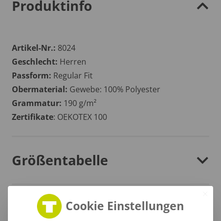
Produktinfo
Artikel-Nr.:
8024
Geschlecht:
Herren
Passform:
Regular Fit
Obermaterial:
Gewebe: 100% Polyester
Grammatur:
190 g/m²
Zertifikate
: OEKOTEX 100
Größentabelle
Cookie Einstellungen
Lieferzeit