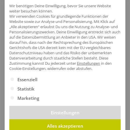
Wir benötigen Deine Einwilligung, bevor Sie unsere Website
weiter besuchen können.
Wir verwenden Cookies für grundlegende Funktionen der
Website sowie zur Analyse und Personalisierung. Mit Klick auf
[jgm-review-widget]
„Alle akzeptieren“ erlaubst Du uns die Nutzung zu Analyse- und
Personalisierungszwecken. Deine Einwilligung erstreckt sich auch
auf die Datenübermittlung an Anbieter in den USA. Wir weisen
darauf hin, dass nach der Rechtsprechung des Europäischen
Gerichtshofs die USA derzeit kein mit der EU vergleichbares
Datenschutzniveau haben und das Risiko der unbemerkten
Datenverarbeitung durch staatliche Stellen besteht.
Diese
Kundenprojekte
Zustimmung kannst Du jederzeit unter
Einstellungen
in den
Cookie-Einstellungen, widerrufen oder abstufen.
Es folgt eine Liste der Service-Gruppen, für die eine Ei
Essenziell
Kombi Produkte
Statistik
Marketing
Einstellungen
Alles akzeptieren