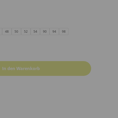
48
50
52
54
90
94
98
In den Warenkorb