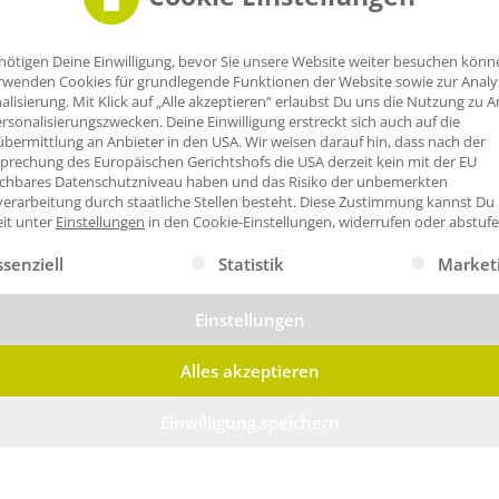
nötigen Deine Einwilligung, bevor Sie unsere Website weiter besuchen könn
rwenden Cookies für grundlegende Funktionen der Website sowie zur Anal
alisierung. Mit Klick auf „Alle akzeptieren“ erlaubst Du uns die Nutzung zu A
rsonalisierungszwecken. Deine Einwilligung erstreckt sich auch auf die
bermittlung an Anbieter in den USA. Wir weisen darauf hin, dass nach der
prechung des Europäischen Gerichtshofs die USA derzeit kein mit der EU
ichbares Datenschutzniveau haben und das Risiko der unbemerkten
erarbeitung durch staatliche Stellen besteht.
Diese Zustimmung kannst Du
eit unter
Einstellungen
in den Cookie-Einstellungen, widerrufen oder abstufe
gt eine Liste der Service-Gruppen, für die eine Einwilligung erte
ssenziell
Statistik
Market
Einstellungen
Alles akzeptieren
Einwilligung speichern