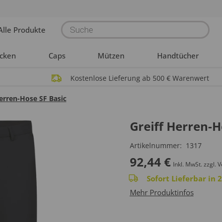
Products
Alle Produkte
search
acken
Caps
Mützen
Handtücher
Kostenlose Lieferung ab 500 € Warenwert
Herren-Hose SF Basic
Greiff Herren-H
Artikelnummer:
1317
92,44
€
Inkl. MwSt.
zzgl. 
Sofort Lieferbar in
Mehr Produktinfos