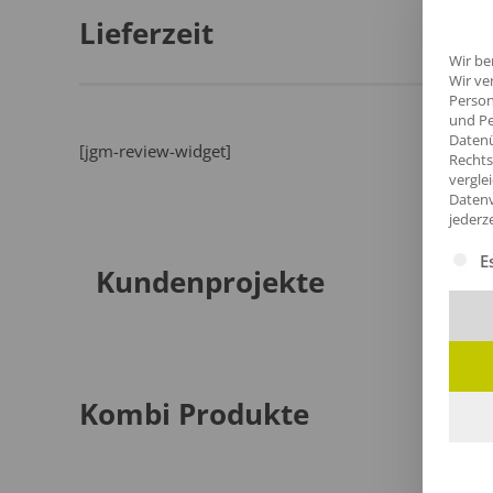
Lieferzeit
Wir be
Wir ve
Person
und Pe
Datenü
[jgm-review-widget]
Rechts
vergle
Datenv
jederz
Es fol
E
Kundenprojekte
Kombi Produkte