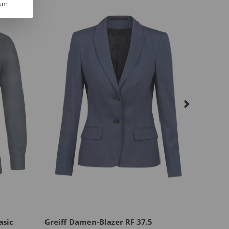
um
asic
Greiff Damen-Blazer RF 37.5
Greiff 