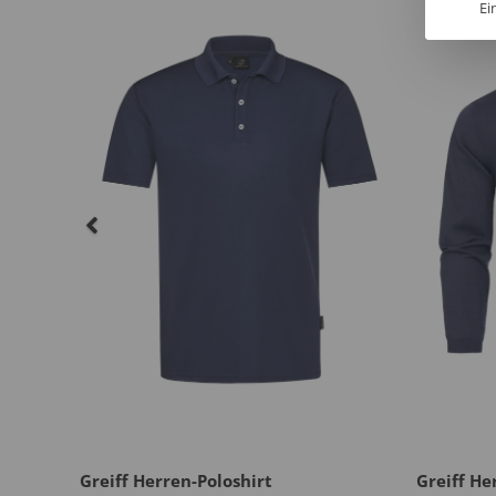
Ei
al
Greiff Herren-Poloshirt
Greiff He