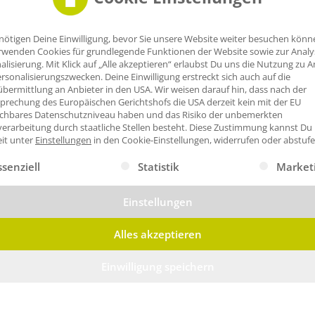
nötigen Deine Einwilligung, bevor Sie unsere Website weiter besuchen könn
rwenden Cookies für grundlegende Funktionen der Website sowie zur Anal
alisierung. Mit Klick auf „Alle akzeptieren“ erlaubst Du uns die Nutzung zu A
rsonalisierungszwecken. Deine Einwilligung erstreckt sich auch auf die
bermittlung an Anbieter in den USA. Wir weisen darauf hin, dass nach der
prechung des Europäischen Gerichtshofs die USA derzeit kein mit der EU
ichbares Datenschutzniveau haben und das Risiko der unbemerkten
erarbeitung durch staatliche Stellen besteht.
Diese Zustimmung kannst Du
eit unter
Einstellungen
in den Cookie-Einstellungen, widerrufen oder abstufe
gt eine Liste der Service-Gruppen, für die eine Einwilligung erte
ssenziell
Statistik
Market
Einstellungen
Alles akzeptieren
Einwilligung speichern