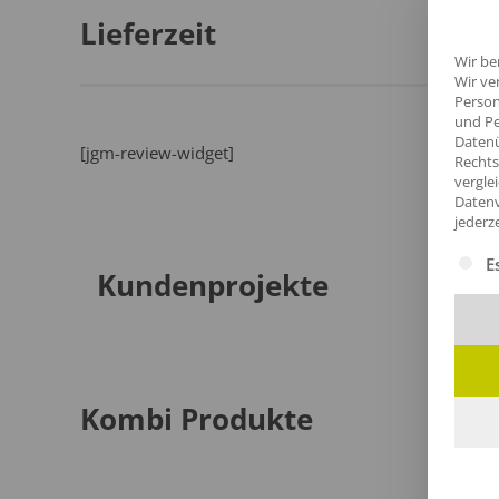
Lieferzeit
Wir be
Wir ve
Person
und Pe
Datenü
[jgm-review-widget]
Rechts
vergle
Datenv
jederz
Es fol
E
Kundenprojekte
Kombi Produkte