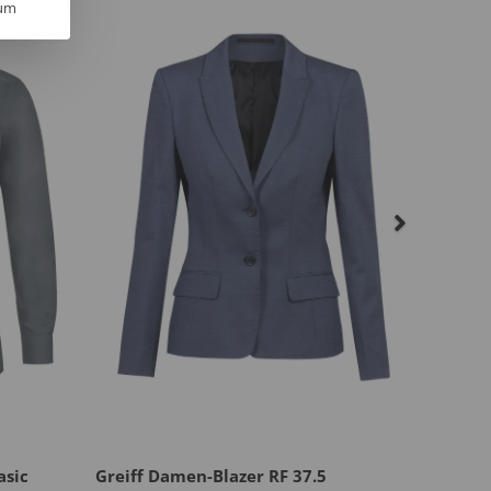
um
asic
Greiff Damen-Blazer RF 37.5
Greiff 