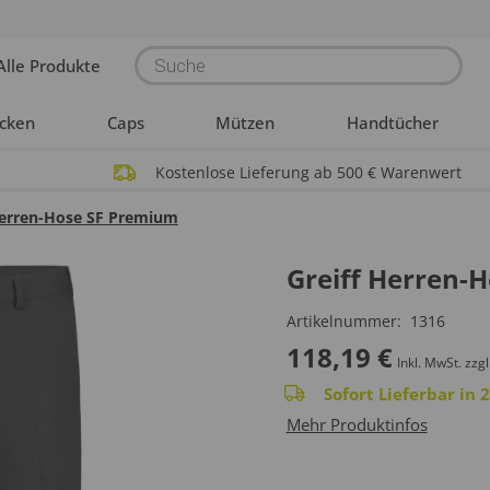
Products
Alle Produkte
search
acken
Caps
Mützen
Handtücher
Kostenlose Lieferung ab 500 € Warenwert
Herren-Hose SF Premium
Greiff Herren-
Artikelnummer:
1316
118,19
€
Inkl. MwSt.
zzgl
Sofort Lieferbar in
Mehr Produktinfos