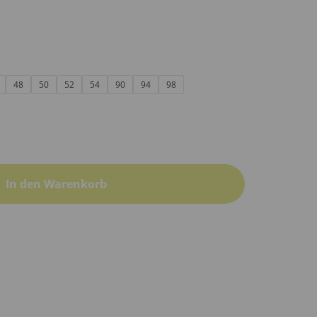
48
50
52
54
90
94
98
In den Warenkorb