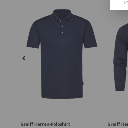
Ei
al
Greiff Herren-Poloshirt
Greiff He