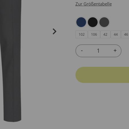
Zur Größentabelle
102
106
42
44
46
-
+
Quantity