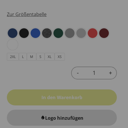
Zur Größentabelle
2XL
L
M
S
XL
XS
-
+
Quantity
In den Warenkorb
Logo hinzufügen
water_drop