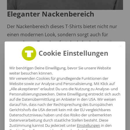
Eleganter Nackenbereich
Der Nackenbereich dieses T-Shirts bietet nicht nur
einen modernen Look, sondern sorgt auch für
angenehmen Tragekomfort dank des hochwertigen
Nackenbands aus Baumwolle. Die Kombination aus
Cookie Einstellungen
Single-Jersey Strick und dem modernen Fit macht
dieses Teil zu einem stilvollen Begleiter für jeden
Wir benötigen Deine Einwilligung, bevor Sie unsere Website
weiter besuchen können.
Anlass.
Wir verwenden Cookies für grundlegende Funktionen der
Website sowie zur Analyse und Personalisierung. Mit Klick auf
„Alle akzeptieren“ erlaubst Du uns die Nutzung zu Analyse- und
Personalisierungszwecken. Deine Einwilligung erstreckt sich auch
auf die Datenübermittlung an Anbieter in den USA. Wir weisen
darauf hin, dass nach der Rechtsprechung des Europäischen
Gerichtshofs die USA derzeit kein mit der EU vergleichbares
Datenschutzniveau haben und das Risiko der unbemerkten
Datenverarbeitung durch staatliche Stellen besteht.
Diese
Zustimmung kannst Du jederzeit unter
Einstellungen
in den