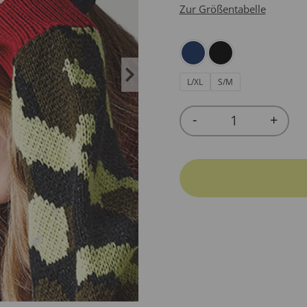
Zur Größentabelle
L/XL
S/M
-
+
Quantity