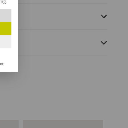
ing
um