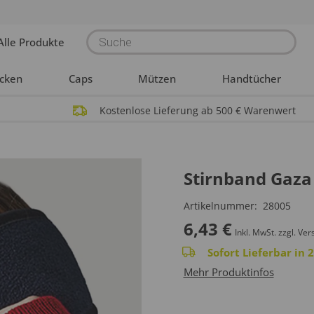
Products
Alle Produkte
search
acken
Caps
Mützen
Handtücher
Kostenlose Lieferung ab 500 € Warenwert
Stirnband Gaza
Artikelnummer:
28005
6,43
€
Inkl. MwSt.
zzgl. Ver
Sofort Lieferbar in
Mehr Produktinfos