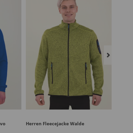
avo
Herren Fleecejacke Walde
Herren 