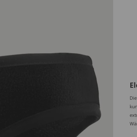
E
Die
kun
ext
Wär