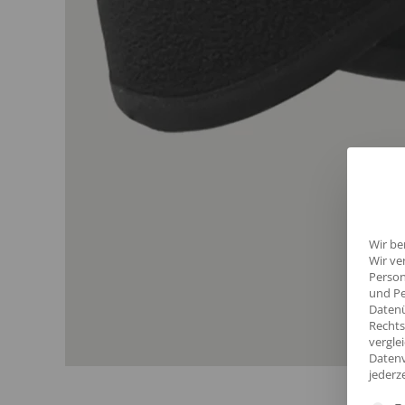
Wir be
Wir ve
Person
und Pe
Datenü
Rechts
vergle
Datenv
jederz
Es fol