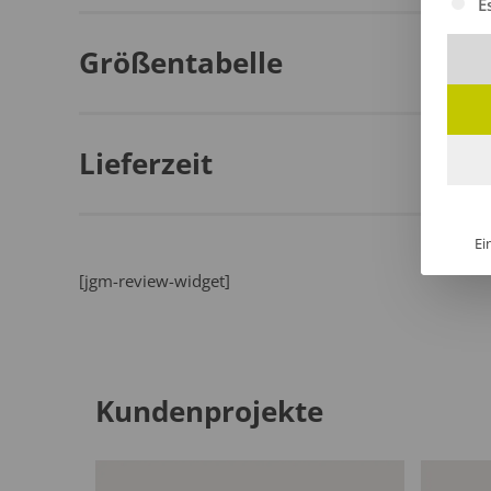
E
Größentabelle
Lieferzeit
Ei
[jgm-review-widget]
Kundenprojekte