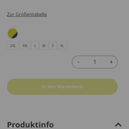
Zur Größentabelle
2XL
3XL
L
M
S
XL
-
+
Quantity
In den Warenkorb
Produktinfo