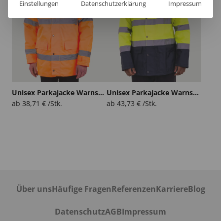
Einstellungen
Datenschutzerklärung
Impressum
Unisex Parkajacke Warnschutz Hobu
Unisex Parkajacke Warnschutz Kaku
ab
38,71
€
/Stk.
ab
43,73
€
/Stk.
Über uns
Häufige Fragen
Referenzen
Karriere
Blog
Datenschutz
AGB
Impressum