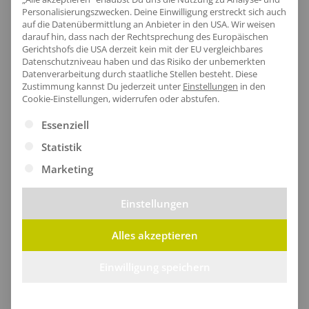
Personalisierungszwecken. Deine Einwilligung erstreckt sich auch
auf die Datenübermittlung an Anbieter in den USA. Wir weisen
darauf hin, dass nach der Rechtsprechung des Europäischen
Gerichtshofs die USA derzeit kein mit der EU vergleichbares
Datenschutzniveau haben und das Risiko der unbemerkten
Datenverarbeitung durch staatliche Stellen besteht.
Diese
Unisex Parkajacke Warnschutz Waca
Unisex Parkajacke Warnschutz Waka
Zustimmung kannst Du jederzeit unter
Einstellungen
in den
Cookie-Einstellungen, widerrufen oder abstufen.
ab
78,23
€
/Stk.
ab
94,83
€
/Stk.
Es folgt eine Liste der Service-Gruppen, für die eine Ei
Essenziell
Statistik
Günstig
Marketing
Preiswerte Produkte mit guter Qualität für z.B.
Events und Promotionaktionen.
Einstellungen
Alles akzeptieren
Einwilligung speichern