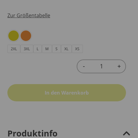
Zur Größentabelle
2XL
3XL
L
M
S
XL
XS
-
+
Quantity
In den Warenkorb
Produktinfo