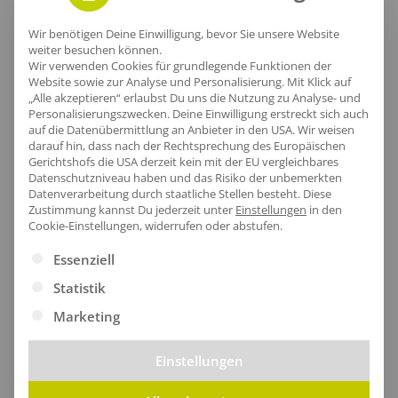
Wir benötigen Deine Einwilligung, bevor Sie unsere Website
Vielseitiger Ärmelabschluss
weiter besuchen können.
Wir verwenden Cookies für grundlegende Funktionen der
Website sowie zur Analyse und Personalisierung. Mit Klick auf
Der langarmige Ärmel bietet optimalen Schutz vor
„Alle akzeptieren“ erlaubst Du uns die Nutzung zu Analyse- und
Wind und Wetter, während die gerippten Bündchen
Personalisierungszwecken. Deine Einwilligung erstreckt sich auch
auf die Datenübermittlung an Anbieter in den USA. Wir weisen
für einen sicheren und bequemen Sitz sorgen.
darauf hin, dass nach der Rechtsprechung des Europäischen
Gerichtshofs die USA derzeit kein mit der EU vergleichbares
Datenschutzniveau haben und das Risiko der unbemerkten
Datenverarbeitung durch staatliche Stellen besteht.
Diese
Zustimmung kannst Du jederzeit unter
Einstellungen
in den
Cookie-Einstellungen, widerrufen oder abstufen.
Es folgt eine Liste der Service-Gruppen, für die eine Ei
Essenziell
Statistik
Marketing
Einstellungen