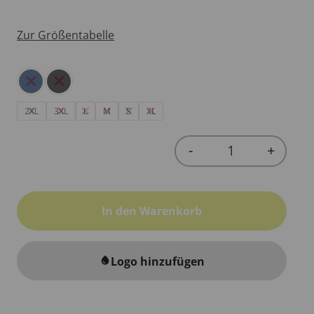
Zur Größentabelle
2XL
3XL
L
M
S
XL
-
+
Quantity
In den Warenkorb
Logo hinzufügen
water_drop