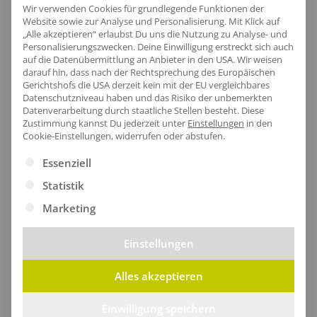
Wir verwenden Cookies für grundlegende Funktionen der
Website sowie zur Analyse und Personalisierung. Mit Klick auf
„Alle akzeptieren“ erlaubst Du uns die Nutzung zu Analyse- und
Schützende Kapuze
Personalisierungszwecken. Deine Einwilligung erstreckt sich auch
auf die Datenübermittlung an Anbieter in den USA. Wir weisen
Die integrierte Kapuze bietet optimalen Schutz
darauf hin, dass nach der Rechtsprechung des Europäischen
Gerichtshofs die USA derzeit kein mit der EU vergleichbares
gegen Wind und Regen, während das wasserdichte
Datenschutzniveau haben und das Risiko der unbemerkten
Hydrafort 5000 Polyester und die getapeten Nähte
Datenverarbeitung durch staatliche Stellen besteht.
Diese
Zustimmung kannst Du jederzeit unter
Einstellungen
in den
dafür sorgen, dass du auch bei schlechtem Wetter
Cookie-Einstellungen, widerrufen oder abstufen.
trocken bleibst.
Es folgt eine Liste der Service-Gruppen, für die eine Ei
Essenziell
Statistik
Marketing
Einstellungen
Alles akzeptieren
Einwilligung speichern