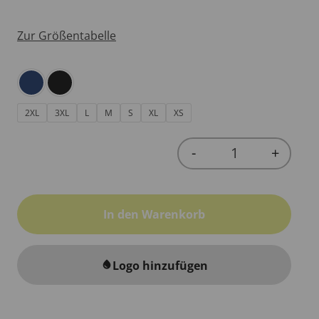
Zur Größentabelle
2XL
3XL
L
M
S
XL
XS
-
+
Quantity
In den Warenkorb
Logo hinzufügen
water_drop