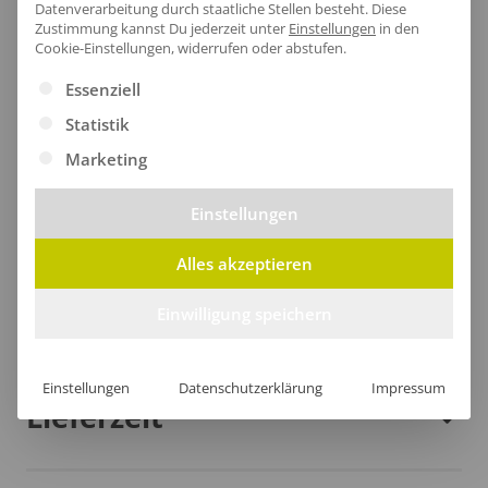
Datenverarbeitung durch staatliche Stellen besteht.
Diese
Zustimmung kannst Du jederzeit unter
Einstellungen
in den
Der untere Saum der Steppweste vereint Stil und
Cookie-Einstellungen, widerrufen oder abstufen.
Umweltbewusstsein gefertigt aus hochwertigem
Es folgt eine Liste der Service-Gruppen, für die eine Ei
Essenziell
Ripstop aus recyceltem Polyester, bietet er nicht nur
Statistik
einen modernen Look, sondern schützt auch die
Marketing
Natur.
Einstellungen
Alles akzeptieren
Größentabelle
Einwilligung speichern
Einstellungen
Datenschutzerklärung
Impressum
Lieferzeit