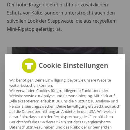
Der hohe Kragen bietet nicht nur zusätzlichen
Schutz vor Kälte, sondern unterstreicht auch den
stilvollen Look der Steppweste, die aus recyceltem
Mini-Ripstop gefertigt ist.
Cookie Einstellungen
Wir benötigen Deine Einwilligung, bevor Sie unsere Website
weiter besuchen können.
Wir verwenden Cookies für grundlegende Funktionen der
Website sowie zur Analyse und Personalisierung. Mit Klick auf
„Alle akzeptieren“ erlaubst Du uns die Nutzung zu Analyse- und
Personalisierungszwecken. Deine Einwilligung erstreckt sich auch
auf die Datenübermittlung an Anbieter in den USA. Wir weisen
darauf hin, dass nach der Rechtsprechung des Europäischen
Gerichtshofs die USA derzeit kein mit der EU vergleichbares
Nachhaltiger Saum
Datenschutzniveau haben und das Risiko der unbemerkten