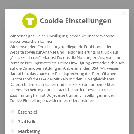
Cookie Einstellungen
Wir benötigen Deine Einwilligung, bevor Sie unsere Website
weiter besuchen können.
Wir verwenden Cookies für grundlegende Funktionen der
Website sowie zur Analyse und Personalisierung. Mit Klick auf
„Alle akzeptieren“ erlaubst Du uns die Nutzung zu Analyse- und
Personalisierungszwecken. Deine Einwilligung erstreckt sich auch
auf die Datenübermittlung an Anbieter in den USA. Wir weisen
darauf hin, dass nach der Rechtsprechung des Europäischen
Gerichtshofs die USA derzeit kein mit der EU vergleichbares
Datenschutzniveau haben und das Risiko der unbemerkten
Datenverarbeitung durch staatliche Stellen besteht.
Diese
Robuster Saum
Zustimmung kannst Du jederzeit unter
Einstellungen
in den
Cookie-Einstellungen, widerrufen oder abstufen.
Der hochwertige untere Saum der Steppweste
Es folgt eine Liste der Service-Gruppen, für die eine Ei
Essenziell
überzeugt durch seine stilvolle Verarbeitung und
Statistik
das leichte, weiche Material, das gleichzeitig
atmungsaktiv und wasserabweisend ist. Mit der
Marketing