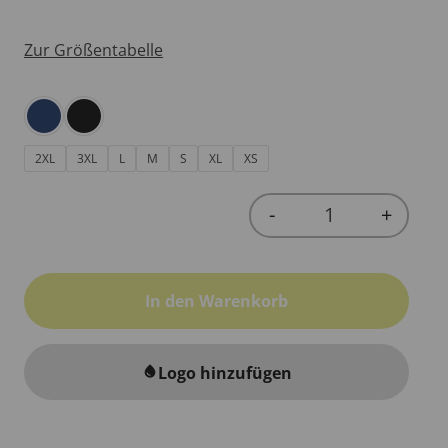
Zur Größentabelle
2XL
3XL
L
M
S
XL
XS
-
+
Quantity
In den Warenkorb
Logo hinzufügen
water_drop