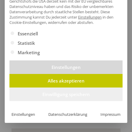
Gerichtshofs die USA derzeit kein mit der EU vergleichbares
Datenschutzniveau haben und das Risiko der unbemerkten
Datenverarbeitung durch staatliche Stellen besteht.
Diese
Größentabelle
Zustimmung kannst Du jederzeit unter
Einstellungen
in den
Cookie-Einstellungen, widerrufen oder abstufen.
Es folgt eine Liste der Service-Gruppen, für die eine Ei
Essenziell
Lieferzeit
Statistik
Marketing
Einstellungen
[jgm-review-widget]
Alles akzeptieren
Einwilligung speichern
Kundenprojekte
Einstellungen
Datenschutzerklärung
Impressum