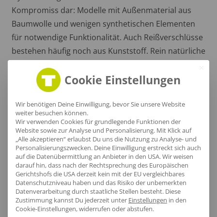
Kompromiss dar: Modelle mit Außenmaterial aus
Baumwolle und wenigen synthetischen Elementen
für notwendige Funktionalität. Auch Reißverschlüsse
bestehen häufig noch aus Kunststoff. Rein natürliche
Materialien benötigen intensivere Pflege und bieten
Cookie Einstellungen
bei schweren Einsätzen nicht die gleiche
Langlebigkeit. Für umweltbewusste Teams
Wir benötigen Deine Einwilligung, bevor Sie unsere Website
empfehlen wir einen pragmatischen Ansatz:
weiter besuchen können.
hochwertige Westen
mit möglichst hohem
Wir verwenden Cookies für grundlegende Funktionen der
Website sowie zur Analyse und Personalisierung. Mit Klick auf
Naturfaseranteil, ergänzt durch gezielt eingesetzte
„Alle akzeptieren“ erlaubst Du uns die Nutzung zu Analyse- und
synthetische Komponenten.
Personalisierungszwecken. Deine Einwilligung erstreckt sich auch
auf die Datenübermittlung an Anbieter in den USA. Wir weisen
darauf hin, dass nach der Rechtsprechung des Europäischen
Gerichtshofs die USA derzeit kein mit der EU vergleichbares
Datenschutzniveau haben und das Risiko der unbemerkten
Was ist der Unterschied zwischen
Datenverarbeitung durch staatliche Stellen besteht.
Diese
Zustimmung kannst Du jederzeit unter
Einstellungen
in den
konventionellem und nachhaltigem Westen
Cookie-Einstellungen, widerrufen oder abstufen.
bedrucken?