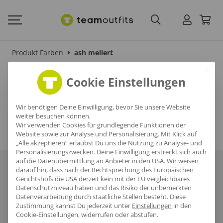
Produkt Farben
ash meliert
ash meliert
Cookie Einstellungen
Wir benötigen Deine Einwilligung, bevor Sie unsere Website
weiter besuchen können.
Wir verwenden Cookies für grundlegende Funktionen der
Website sowie zur Analyse und Personalisierung. Mit Klick auf
„Alle akzeptieren“ erlaubst Du uns die Nutzung zu Analyse- und
Personalisierungszwecken. Deine Einwilligung erstreckt sich auch
auf die Datenübermittlung an Anbieter in den USA. Wir weisen
Über uns
Häufige Fragen
Referenzen
Karriere
Blog
darauf hin, dass nach der Rechtsprechung des Europäischen
Gerichtshofs die USA derzeit kein mit der EU vergleichbares
Datenschutzniveau haben und das Risiko der unbemerkten
Datenschutz
AGB
Impressum
Datenverarbeitung durch staatliche Stellen besteht.
Diese
Zustimmung kannst Du jederzeit unter
Einstellungen
in den
Cookie-Einstellungen, widerrufen oder abstufen.