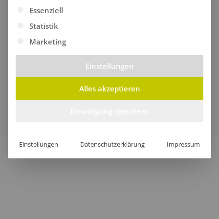
Es folgt eine Liste der Service-Gruppen, für die eine Ei
Essenziell
Statistik
Marketing
Einstellungen
Alles akzeptieren
Verkauf nur an Unternehmer, Gewerbetreibende,
Freiberufler und öffentliche Institutionen, nicht jedoch an
Einwilligung speichern
Verbraucher im Sinne des § 13 BGB.
Einstellungen
Datenschutzerklärung
Impressum