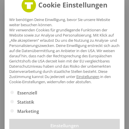
Cookie Einstellungen
Wir benötigen Deine Einwilligung, bevor Sie unsere Website
Unisex T-Shirt Warnschutz Langarm Podo
Unisex T-Shirt Warnschutz Langarm Poka
weiter besuchen können.
Wir verwenden Cookies für grundlegende Funktionen der
ab
23,13
€
/Stk.
ab
24,96
€
/Stk.
Website sowie zur Analyse und Personalisierung. Mit Klick auf
„Alle akzeptieren“ erlaubst Du uns die Nutzung zu Analyse- und
Personalisierungszwecken. Deine Einwilligung erstreckt sich auch
auf die Datenübermittlung an Anbieter in den USA. Wir weisen
darauf hin, dass nach der Rechtsprechung des Europäischen
Gerichtshofs die USA derzeit kein mit der EU vergleichbares
Datenschutzniveau haben und das Risiko der unbemerkten
Datenverarbeitung durch staatliche Stellen besteht.
Diese
Zustimmung kannst Du jederzeit unter
Einstellungen
in den
Cookie-Einstellungen, widerrufen oder abstufen.
Es folgt eine Liste der Service-Gruppen, für die eine Ei
Essenziell
Statistik
Marketing
Unisex T-Shirt Warnschutz Langarm Roki
ab
33,47
€
/Stk.
Einstellungen