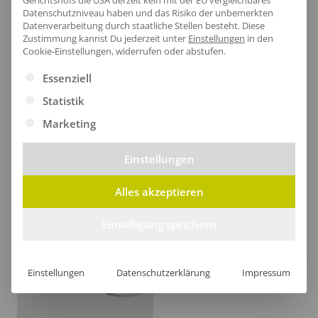
Gerichtshofs die USA derzeit kein mit der EU vergleichbares
ab
13,90
€
/Stk.
Datenschutzniveau haben und das Risiko der unbemerkten
Datenverarbeitung durch staatliche Stellen besteht.
Diese
Zustimmung kannst Du jederzeit unter
Einstellungen
in den
Günstig
Cookie-Einstellungen, widerrufen oder abstufen.
Es folgt eine Liste der Service-Gruppen, für die eine Ei
Essenziell
Preiswerte Produkte mit guter Qualität für z.B.
Statistik
Events und Promotionaktionen.
Marketing
Einstellungen
Alles akzeptieren
Einwilligung speichern
Einstellungen
Datenschutzerklärung
Impressum