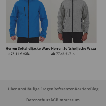
Herren Softshelljacke Waro
Herren Softshelljacke Waza
ab
73,11
€
/Stk.
ab
77,46
€
/Stk.
Über uns
Häufige Fragen
Referenzen
Karriere
Blog
Datenschutz
AGB
Impressum