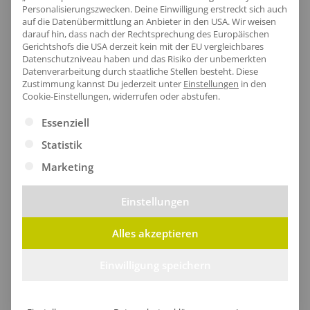
Personalisierungszwecken. Deine Einwilligung erstreckt sich auch
auf die Datenübermittlung an Anbieter in den USA. Wir weisen
darauf hin, dass nach der Rechtsprechung des Europäischen
Gerichtshofs die USA derzeit kein mit der EU vergleichbares
Datenschutzniveau haben und das Risiko der unbemerkten
Datenverarbeitung durch staatliche Stellen besteht.
Diese
Zustimmung kannst Du jederzeit unter
Einstellungen
in den
Cookie-Einstellungen, widerrufen oder abstufen.
Es folgt eine Liste der Service-Gruppen, für die eine Ei
Essenziell
Herren Softshelljacke Cema
Herren Softshelljacke Dollstein
Statistik
ab
101,86
€
/Stk.
ab
102,70
€
/Stk.
Marketing
Einstellungen
Nachhaltig
Ökologische Produkte mit Bio-Zertifizierung oder mit
Alles akzeptieren
recycelte Materialien hergestellt.
Einwilligung speichern