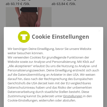
ab
60,19
€
/Stk.
ab
63,84
€
/Stk.
Cookie Einstellungen
Wir benötigen Deine Einwilligung, bevor Sie unsere Website
weiter besuchen können.
Wir verwenden Cookies für grundlegende Funktionen der
Website sowie zur Analyse und Personalisierung. Mit Klick auf
„Alle akzeptieren“ erlaubst Du uns die Nutzung zu Analyse- und
Personalisierungszwecken. Deine Einwilligung erstreckt sich auch
auf die Datenübermittlung an Anbieter in den USA. Wir weisen
Unisex Jogginghose Raka
darauf hin, dass nach der Rechtsprechung des Europäischen
ab
38,41
€
/Stk.
Gerichtshofs die USA derzeit kein mit der EU vergleichbares
Datenschutzniveau haben und das Risiko der unbemerkten
Datenverarbeitung durch staatliche Stellen besteht.
Diese
Zustimmung kannst Du jederzeit unter
Einstellungen
in den
Nachhaltig
Cookie-Einstellungen, widerrufen oder abstufen.