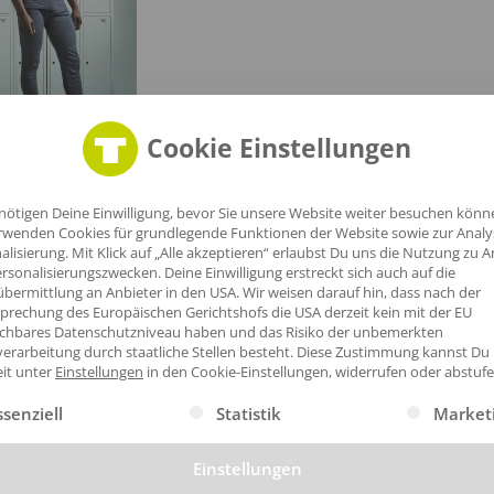
Cookie Einstellungen
n
1
nötigen Deine Einwilligung, bevor Sie unsere Website weiter besuchen könn
rwenden Cookies für grundlegende Funktionen der Website sowie zur Anal
alisierung. Mit Klick auf „Alle akzeptieren“ erlaubst Du uns die Nutzung zu A
rsonalisierungszwecken. Deine Einwilligung erstreckt sich auch auf die
bermittlung an Anbieter in den USA. Wir weisen darauf hin, dass nach der
prechung des Europäischen Gerichtshofs die USA derzeit kein mit der EU
ichbares Datenschutzniveau haben und das Risiko der unbemerkten
mium
erarbeitung durch staatliche Stellen besteht.
Diese Zustimmung kannst Du
eit unter
Einstellungen
in den Cookie-Einstellungen, widerrufen oder abstufe
odukte mit hoher Qualität geeignet für z.B. Handwerk, Industrie 
gt eine Liste der Service-Gruppen, für die eine Einwilligung erte
ssenziell
Statistik
Market
Einstellungen