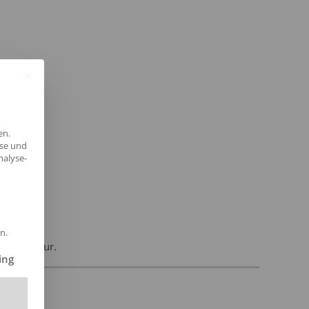
en.
yse und
nalyse-
n.
und Agentur.
ilt werden kann. Die erste Service-Gruppe ist essenziell und kann 
ing