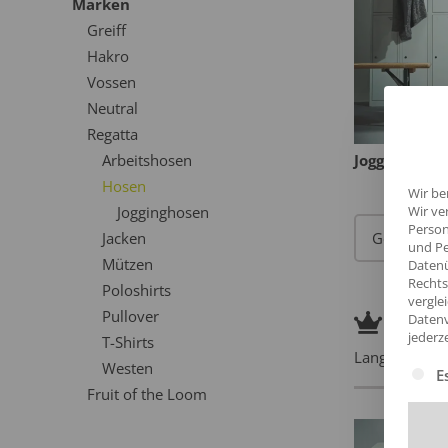
Marken
Greiff
Hakro
Vossen
Neutral
Regatta
Arbeitshosen
Jogginghose
Hosen
Wir be
Wir ve
Jogginghosen
Person
Jacken
und Pe
Mützen
Datenü
Rechts
Poloshirts
vergle
Pre
Pullover
Datenv
jederz
T-Shirts
Langlebige Pr
Westen
Es fol
E
Fruit of the Loom