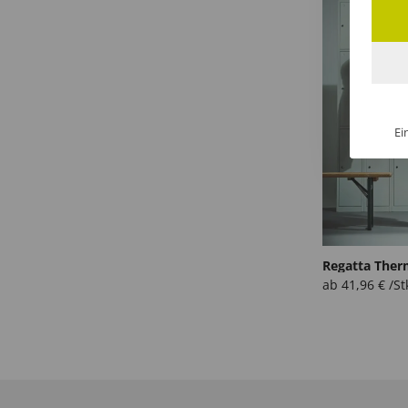
Ei
Regatta Ther
ab
41,96
€
/St