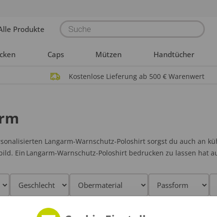
Products
Alle Produkte
search
acken
Caps
Mützen
Handtücher
Kostenlose Lieferung ab 500 € Warenwert
arm
sonalisierten Langarm-Warnschutz-Poloshirt sorgst du auch an kü
ild. Ein Langarm-Warnschutz-Poloshirt bedrucken zu lassen hat a