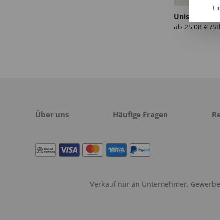
Ei
ab
25,08
€
/St
Über uns
Häufige Fragen
R
Verkauf nur an Unternehmer, Gewerbetr