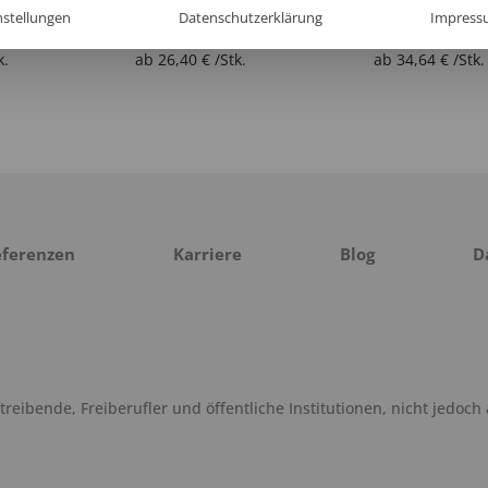
nstellungen
Datenschutzerklärung
Impress
Unisex Poloshirt Warnschutz Langarm Neva
Unisex Poloshirt Warnschutz Langarm Ono
k.
ab
26,40
€
/Stk.
ab
34,64
€
/Stk.
eferenzen
Karriere
Blog
D
eibende, Freiberufler und öffentliche Institutionen, nicht jedoch