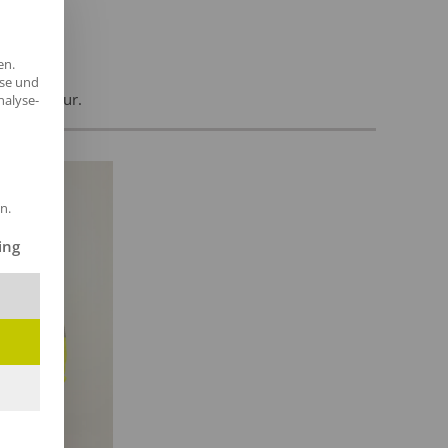
en.
yse und
und Agentur.
nalyse-
n.
ilt werden kann. Die erste Service-Gruppe ist essenziell und kann 
ing