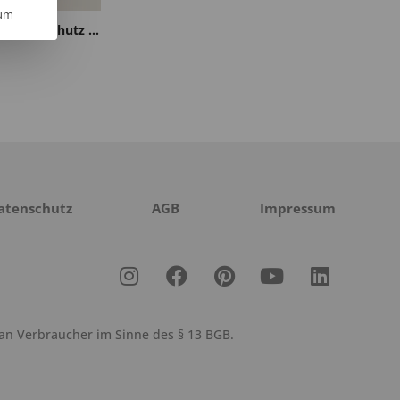
um
Unisex Poloshirt Warnschutz Langarm Oved
atenschutz
AGB
Impressum
 an Verbraucher im Sinne des § 13 BGB.