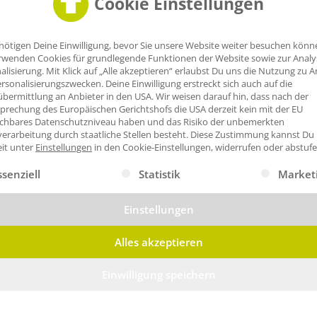
Cookie Einstellungen
mium
nötigen Deine Einwilligung, bevor Sie unsere Website weiter besuchen könn
rwenden Cookies für grundlegende Funktionen der Website sowie zur Anal
odukte mit hoher Qualität geeignet für z.B. Handwerk, Industrie 
alisierung. Mit Klick auf „Alle akzeptieren“ erlaubst Du uns die Nutzung zu A
rsonalisierungszwecken. Deine Einwilligung erstreckt sich auch auf die
bermittlung an Anbieter in den USA. Wir weisen darauf hin, dass nach der
prechung des Europäischen Gerichtshofs die USA derzeit kein mit der EU
ichbares Datenschutzniveau haben und das Risiko der unbemerkten
erarbeitung durch staatliche Stellen besteht.
Diese Zustimmung kannst Du
eit unter
Einstellungen
in den Cookie-Einstellungen, widerrufen oder abstufe
gt eine Liste der Service-Gruppen, für die eine Einwilligung erte
ssenziell
Statistik
Market
Einstellungen
Alles akzeptieren
Einwilligung speichern