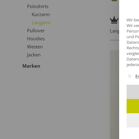
Poloshirts
Kurzarm
Pre
Wir be
Langarm
Wir ve
Pullover
Langlebige Pr
Person
und Pe
Hoodies
Datenü
Westen
Rechts
vergle
Jacken
Datenv
jederz
Marken
Es fol
E