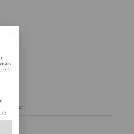
en.
yse und
nalyse-
n.
und Agentur.
ilt werden kann. Die erste Service-Gruppe ist essenziell und kann 
ing