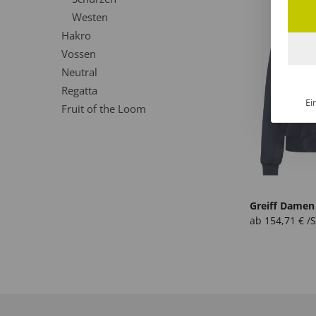
Westen
Hakro
Vossen
Neutral
Regatta
Ei
Fruit of the Loom
ab
154,71
€
/S