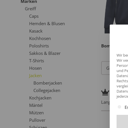
Marken
Greiff
Caps
Hemden & Blusen
Kasack
Kochhosen
Poloshirts
Bomberjac
Sakkos & Blazer
Wir be
Wir ve
T-Shirts
Person
Hosen
und Pe
Jacken
Datenü
Rechts
Bomberjacken
vergle
Pre
Collegejacken
Datenv
jederz
Kochjacken
Langlebige Pr
Mäntel
Es fol
E
Mützen
Pullover
Schürzen