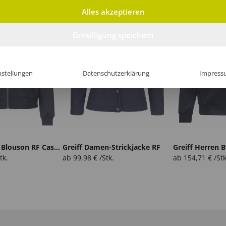
Alles akzeptieren
Einwilligung speichern
nstellungen
Datenschutzerklärung
Impress
Greiff Damen Blouson RF Casual
Greiff Damen-Strickjacke RF
tk.
ab
99,98
€
/Stk.
ab
154,71
€
/Stk