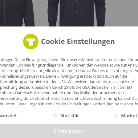
Cookie Einstellungen
ken
Collegejacken
2
2
nötigen Deine Einwilligung, bevor Sie unsere Website weiter besuchen könn
rwenden Cookies für grundlegende Funktionen der Website sowie zur Anal
alisierung. Mit Klick auf „Alle akzeptieren“ erlaubst Du uns die Nutzung zu A
rsonalisierungszwecken. Deine Einwilligung erstreckt sich auch auf die
bermittlung an Anbieter in den USA. Wir weisen darauf hin, dass nach der
prechung des Europäischen Gerichtshofs die USA derzeit kein mit der EU
ichbares Datenschutzniveau haben und das Risiko der unbemerkten
mium
erarbeitung durch staatliche Stellen besteht.
Diese Zustimmung kannst Du
eit unter
Einstellungen
in den Cookie-Einstellungen, widerrufen oder abstufe
odukte mit hoher Qualität geeignet für z.B. Handwerk, Industrie 
gt eine Liste der Service-Gruppen, für die eine Einwilligung erte
ssenziell
Statistik
Market
Einstellungen