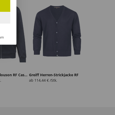
um
Greiff Herren Blouson RF Casual
Greiff Herren-Strickjacke RF
.
ab
114,44
€
/Stk.