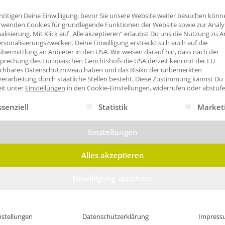
nötigen Deine Einwilligung, bevor Sie unsere Website weiter besuchen könn
odukte mit hoher Qualität geeignet für z.B. Handwerk, Industrie 
rwenden Cookies für grundlegende Funktionen der Website sowie zur Anal
alisierung. Mit Klick auf „Alle akzeptieren“ erlaubst Du uns die Nutzung zu A
rsonalisierungszwecken. Deine Einwilligung erstreckt sich auch auf die
bermittlung an Anbieter in den USA. Wir weisen darauf hin, dass nach der
prechung des Europäischen Gerichtshofs die USA derzeit kein mit der EU
ichbares Datenschutzniveau haben und das Risiko der unbemerkten
erarbeitung durch staatliche Stellen besteht.
Diese Zustimmung kannst Du
eit unter
Einstellungen
in den Cookie-Einstellungen, widerrufen oder abstufe
gt eine Liste der Service-Gruppen, für die eine Einwilligung erte
ssenziell
Statistik
Market
Einstellungen
Alles akzeptieren
Einwilligung speichern
aufshirts
nstellungen
Datenschutzerklärung
Impress
k.