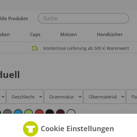
Products
Alle Produkte
search
acken
Caps
Mützen
Handtücher
Kostenlose Lieferung ab 500 € Warenwert
duell
Cookie Einstellungen
mium