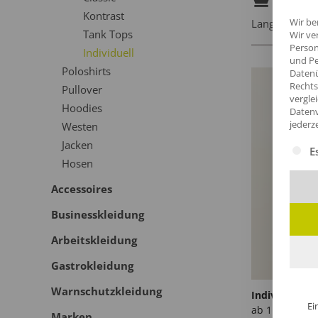
Kontrast
Wir be
Langlebige Pr
Tank Tops
Wir ve
Person
Individuell
und Pe
Poloshirts
Datenü
Rechts
Pullover
vergle
Hoodies
Datenv
jederz
Westen
Jacken
Es fol
E
Hosen
Accessoires
Businesskleidung
Arbeitskleidung
Gastrokleidung
Warnschutzkleidung
Individuelle L
Ei
ab
11,91
€
/St
Marken