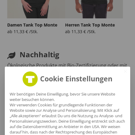
Damen Tank Top Monte
Herren Tank Top Monte
ab
11,33
€
/Stk.
ab
11,33
€
/Stk.
Nachhaltig
Ökologische Produkte mit Bio-Zertifizierung oder mit
recycelte Materialien hergestellt.
Cookie Einstellungen
Wir benötigen Deine Einwilligung, bevor Sie unsere Website
weiter besuchen können.
Wir verwenden Cookies für grundlegende Funktionen der
Website sowie zur Analyse und Personalisierung. Mit Klick auf
„Alle akzeptieren“ erlaubst Du uns die Nutzung zu Analyse- und
Personalisierungszwecken. Deine Einwilligung erstreckt sich auch
auf die Datenübermittlung an Anbieter in den USA. Wir weisen
darauf hin, dass nach der Rechtsprechung des Europäischen