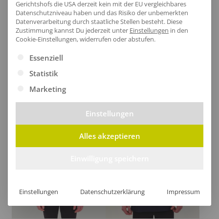
Gerichtshofs die USA derzeit kein mit der EU vergleichbares
Datenschutzniveau haben und das Risiko der unbemerkten
Datenverarbeitung durch staatliche Stellen besteht.
Diese
Zustimmung kannst Du jederzeit unter
Einstellungen
in den
Cookie-Einstellungen, widerrufen oder abstufen.
Es folgt eine Liste der Service-Gruppen, für die eine Ei
Essenziell
Damen Tank Top Nimbus
Damen Tank Top Pino
Statistik
ab
9,80
€
/Stk.
ab
11,35
€
/Stk.
Marketing
Einstellungen
Alles akzeptieren
Einwilligung speichern
Einstellungen
Datenschutzerklärung
Impressum