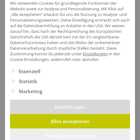
Wir verwenden Cookies für grundlegende Funktionen der
recycelte Materialien hergestellt.
Website sowie zur Analyse und Personalisierung. Mit Klick auf
„Alle akzeptieren“ erlaubst Du uns die Nutzung zu Analyse- und
Personalisierungszwecken. Deine Einwilligung erstreckt sich auch
auf die Datenübermittlung an Anbieter in den USA. Wir weisen
darauf hin, dass nach der Rechtsprechung des Europäischen
Gerichtshofs die USA derzeit kein mit der EU vergleichbares
Datenschutzniveau haben und das Risiko der unbemerkten
Datenverarbeitung durch staatliche Stellen besteht.
Diese
Zustimmung kannst Du jederzeit unter
Einstellungen
in den
Cookie-Einstellungen, widerrufen oder abstufen.
Es folgt eine Liste der Service-Gruppen, für die eine Ei
Essenziell
Statistik
Marketing
Einstellungen
Waschtasche Kaha
Waschtasche Kasi
Alles akzeptieren
ab
10,67
€
/Stk.
ab
14,93
€
/Stk.
Einwilligung speichern