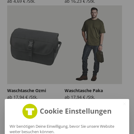
ab
4,69
€
/Stk.
ab
16,23
€
/Stk.
Waschtasche Ozmi
Waschtasche Paka
ab
17,94
€
/Stk.
ab
17,94
€
/Stk.
Cookie Einstellungen
Nachhaltig
Wir benötigen Deine Einwilligung, bevor Sie unsere Website
Ökologische Produkte mit Bio-Zertifizierung oder mit
weiter besuchen können.