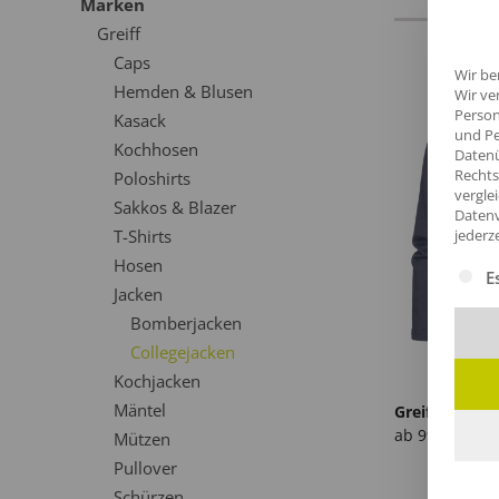
Marken
Greiff
Caps
Wir be
Hemden & Blusen
Wir ve
Person
Kasack
und Pe
Kochhosen
Datenü
Rechts
Poloshirts
vergle
Sakkos & Blazer
Datenv
jederz
T-Shirts
Hosen
Es fol
E
Jacken
Bomberjacken
Collegejacken
Kochjacken
Mäntel
Greiff Damen-
ab
99,98
€
/St
Mützen
Pullover
Schürzen