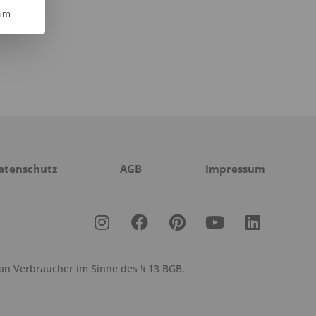
um
atenschutz
AGB
Impressum
 an Verbraucher im Sinne des § 13 BGB.