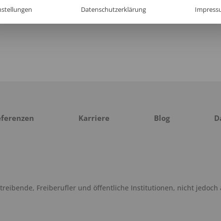
nstellungen
Datenschutzerklärung
Impress
eferenzen
Karriere
Blog
D
eibende, Freiberufler und öffentliche Institutionen, nicht jedoch