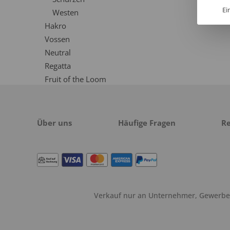
Ei
Westen
Hakro
Vossen
Neutral
Regatta
Fruit of the Loom
Über uns
Häufige Fragen
R
Verkauf nur an Unternehmer, Gewerbetr