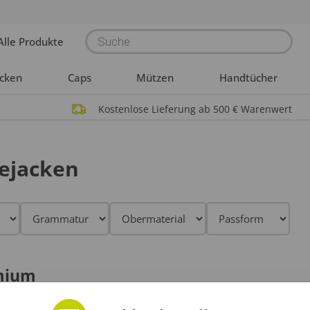
Products
Alle Produkte
search
acken
Caps
Mützen
Handtücher
Kostenlose Lieferung ab 500 € Warenwert
gejacken
mium
odukte mit hoher Qualität geeignet für z.B. Handwerk, Industrie 