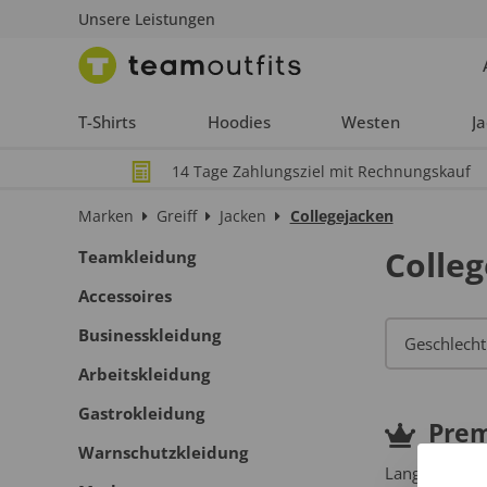
Unsere Leistungen
T-Shirts
Hoodies
Westen
J
14 Tage Zahlungsziel mit Rechnungskauf
Marken
Greiff
Jacken
Collegejacken
Colle
Teamkleidung
Accessoires
Businesskleidung
Arbeitskleidung
Gastrokleidung
Pre
Warnschutzkleidung
Langlebige Pr