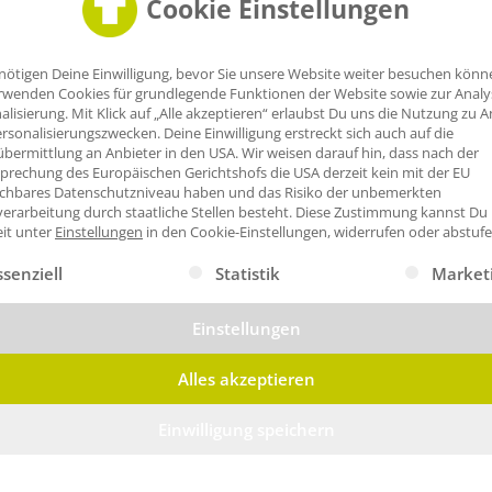
Cookie Einstellungen
nötigen Deine Einwilligung, bevor Sie unsere Website weiter besuchen könn
rwenden Cookies für grundlegende Funktionen der Website sowie zur Anal
alisierung. Mit Klick auf „Alle akzeptieren“ erlaubst Du uns die Nutzung zu A
rsonalisierungszwecken. Deine Einwilligung erstreckt sich auch auf die
bermittlung an Anbieter in den USA. Wir weisen darauf hin, dass nach der
prechung des Europäischen Gerichtshofs die USA derzeit kein mit der EU
ichbares Datenschutzniveau haben und das Risiko der unbemerkten
erarbeitung durch staatliche Stellen besteht.
Diese Zustimmung kannst Du
eit unter
Einstellungen
in den Cookie-Einstellungen, widerrufen oder abstufe
gt eine Liste der Service-Gruppen, für die eine Einwilligung erte
ssenziell
Statistik
Market
Einstellungen
Alles akzeptieren
Strickjacke RF
Greiff Herren-Strickjacke RF
Einwilligung speichern
k.
ab
114,44
€
/Stk.