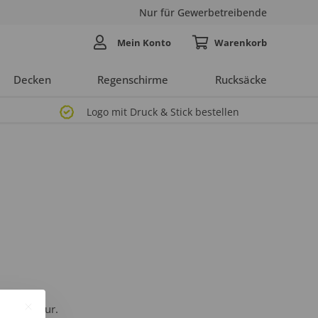
Nur für Gewerbetreibende
Mein Konto
Decken
Regenschirme
Rucksäcke
Logo mit Druck & Stick bestellen
und Agentur.