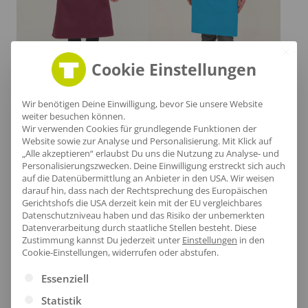
Unisex Schürze Vorbinder Momo
Unisex Schürze Vorbinder Toma
Cookie Einstellungen
ab
15,47
€
/Stk.
ab
11,71
€
/Stk.
Wir benötigen Deine Einwilligung, bevor Sie unsere Website
weiter besuchen können.
Nachhaltig
Wir verwenden Cookies für grundlegende Funktionen der
Website sowie zur Analyse und Personalisierung. Mit Klick auf
Ökologische Produkte mit Bio-Zertifizierung oder mit
„Alle akzeptieren“ erlaubst Du uns die Nutzung zu Analyse- und
Personalisierungszwecken. Deine Einwilligung erstreckt sich auch
recycelte Materialien hergestellt.
auf die Datenübermittlung an Anbieter in den USA. Wir weisen
darauf hin, dass nach der Rechtsprechung des Europäischen
Gerichtshofs die USA derzeit kein mit der EU vergleichbares
Datenschutzniveau haben und das Risiko der unbemerkten
Datenverarbeitung durch staatliche Stellen besteht.
Diese
Zustimmung kannst Du jederzeit unter
Einstellungen
in den
Cookie-Einstellungen, widerrufen oder abstufen.
Es folgt eine Liste der Service-Gruppen, für die eine Ei
Essenziell
Statistik