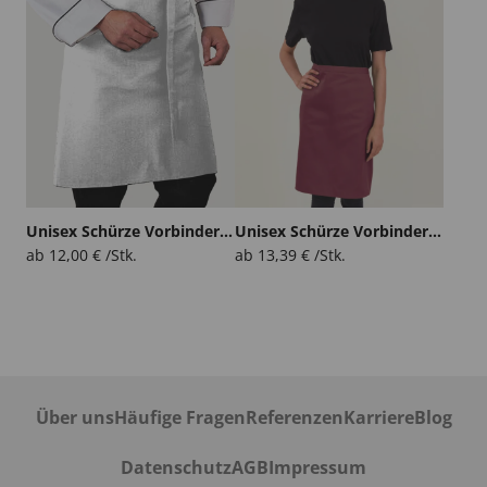
Unisex Schürze Vorbinder Tosa
Unisex Schürze Vorbinder Usca
ab
12,00
€
/Stk.
ab
13,39
€
/Stk.
Über uns
Häufige Fragen
Referenzen
Karriere
Blog
Datenschutz
AGB
Impressum