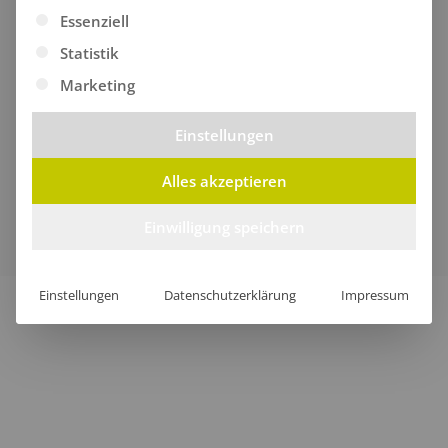
Es folgt eine Liste der Service-Gruppen, für die eine Ei
Essenziell
Statistik
Marketing
Einstellungen
Alles akzeptieren
Verkauf nur an Unternehmer, Gewerbetreibende,
Freiberufler und öffentliche Institutionen, nicht jedoch an
Einwilligung speichern
Verbraucher im Sinne des § 13 BGB.
Einstellungen
Datenschutzerklärung
Impressum