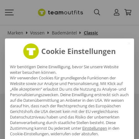
Marken
Vossen
Bademäntel
Classic
Classic
Cookie Einstellungen
Wir benötigen Deine Einwilligung, bevor Sie unsere Website
weiter besuchen können.
Wir verwenden Cookies für grundlegende Funktionen der
Website sowie zur Analyse und Personalisierung. Mit Klick auf
„Alle akzeptieren“ erlaubst Du uns die Nutzung zu Analyse- und
Personalisierungszwecken. Deine Einwilligung erstreckt sich auch
auf die Datenübermittlung an Anbieter in den USA. Wir weisen
Über uns
Häufige Fragen
Referenzen
Karriere
Blog
darauf hin, dass nach der Rechtsprechung des Europäischen
Gerichtshofs die USA derzeit kein mit der EU vergleichbares
Datenschutzniveau haben und das Risiko der unbemerkten
Datenschutz
AGB
Impressum
Datenverarbeitung durch staatliche Stellen besteht.
Diese
Zustimmung kannst Du jederzeit unter
Einstellungen
in den
Cookie-Einstellungen, widerrufen oder abstufen.