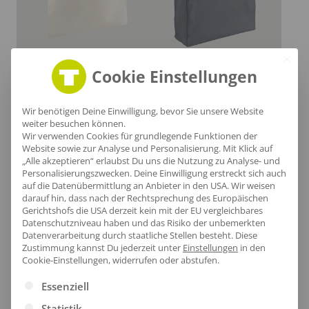
Stoffbeutel Cedi
Stoffbeutel Dawa
Cookie Einstellungen
ab
5,83
€
/Stk.
ab
9,18
€
/Stk.
Wir benötigen Deine Einwilligung, bevor Sie unsere Website
weiter besuchen können.
Nachhaltig
Wir verwenden Cookies für grundlegende Funktionen der
Website sowie zur Analyse und Personalisierung. Mit Klick auf
„Alle akzeptieren“ erlaubst Du uns die Nutzung zu Analyse- und
Ökologische Produkte mit Bio-Zertifizierung oder mit
Personalisierungszwecken. Deine Einwilligung erstreckt sich auch
recycelte Materialien hergestellt.
auf die Datenübermittlung an Anbieter in den USA. Wir weisen
darauf hin, dass nach der Rechtsprechung des Europäischen
Gerichtshofs die USA derzeit kein mit der EU vergleichbares
Datenschutzniveau haben und das Risiko der unbemerkten
Datenverarbeitung durch staatliche Stellen besteht.
Diese
Zustimmung kannst Du jederzeit unter
Einstellungen
in den
Cookie-Einstellungen, widerrufen oder abstufen.
Es folgt eine Liste der Service-Gruppen, für die eine Ei
Essenziell
Statistik